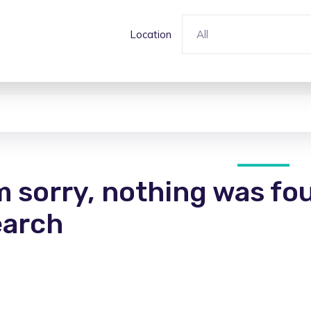
Location
All
m sorry, nothing was fo
earch