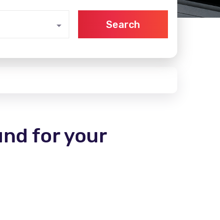
Search
und for your