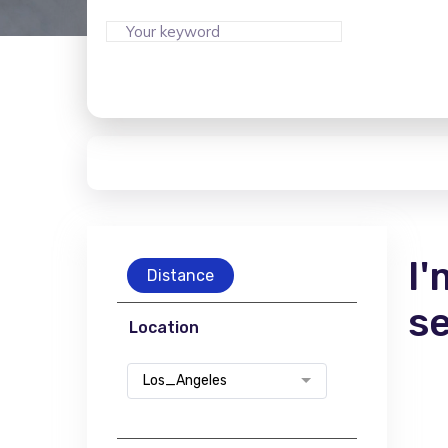
I'
Distance
s
Location
Los_Angeles