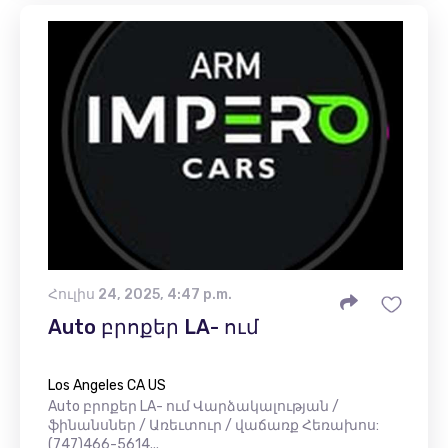
Հուլիս 24, 2025, 4:47 p.m.
Auto բրոքեր LA- ում
Los Angeles CA US
Auto բրոքեր LA- ում Վարձակալության /
ֆինանսներ / Առեւտուր / վաճառք Հեռախոս:
(747)466-5614...