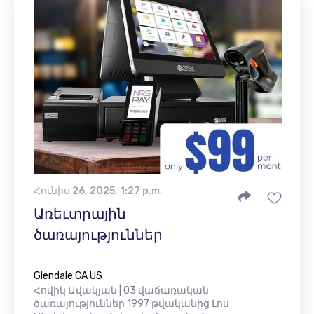
Հունիս 26, 2025, 1:27 p.m.
Առեւտրային
ծառայություններ
Glendale CA US
Հովիկ Ավակյան | O3 վաճառական
ծառայություններ 1997 թվականից Լոս