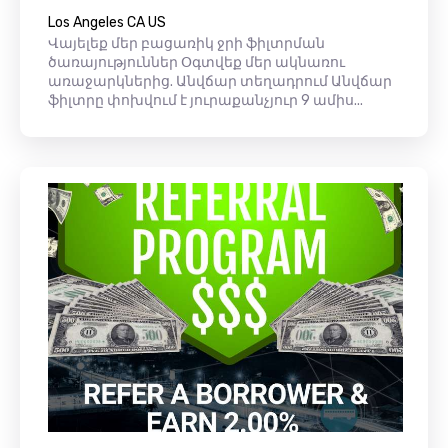
Los Angeles CA US
Վայելեք մեր բացառիկ ջրի ֆիլտրման
ծառայություններ Օգտվեք մեր ակնառու
առաջարկներից. Անվճար տեղադրում Անվճար
ֆիլտրը փոխվում է յուրաքանչյուր 9 ամիս...