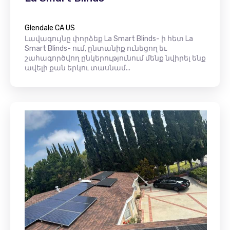
Glendale CA US
Լավագույնը փորձեք La Smart Blinds- ի հետ La
Smart Blinds- ում, ընտանիք ունեցող եւ
շահագործվող ընկերությունում մենք նվիրել ենք
ավելի քան երկու տասնամ...