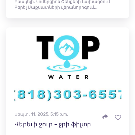
Բնակելի, Կոմերցիոն Շենքերի Նախագծում
Բերել Մաքսատների վերանորոգում...
Սեպտ․ 11, 2025, 5:15 p.m.
Վերեւի ջուր - ջրի ֆիլտր