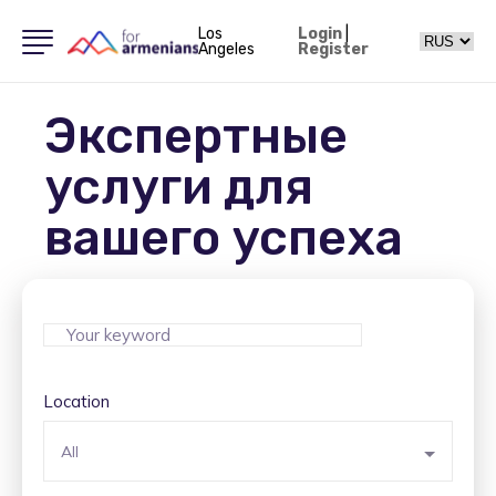
Los
Login
|
Angeles
Register
Экспертные
услуги для
вашего успеха
Location
All