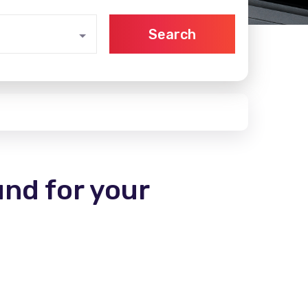
Search
und for your