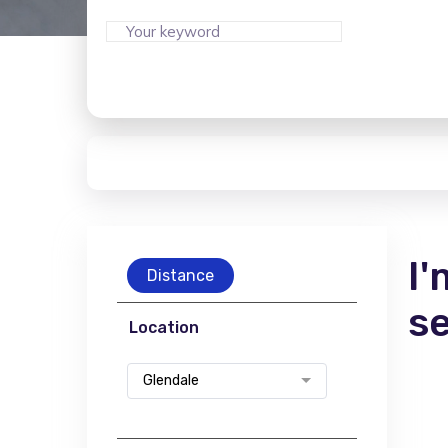
I'
Distance
s
Location
Glendale