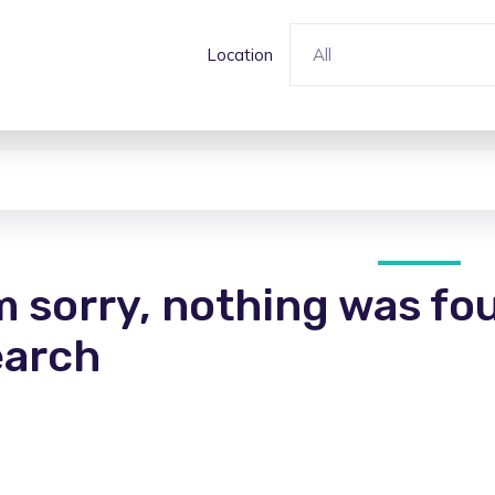
Location
All
m sorry, nothing was fo
earch