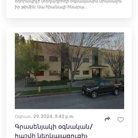
օդորակիչի տեղադրողի օգնականին միանալու
իր թիմին: Սա հիանալի հնարա…
Օգոստ․ 29, 2024, 3:42 p.m.
Գրասենյակի օգնական/
հաշվի ներկայացուցիչ