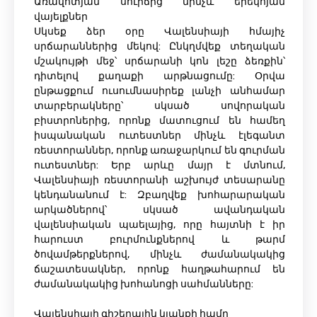
Առավոտյան սուրճից մինչև երեկոյան
վայելքներ
Սկսեք ձեր օրը Վալենսիայի հմայիչ
սրճարաններից մեկով: Ընկղմվեք տեղական
մշակույթի մեջ՝ սրճարանի կոն լեշը ձեռքին՝
դիտելով քաղաքի արթնացումը: Օրվա
ընթացքում ուսումնասիրեք լանչի անհամար
տարբերակները՝ սկսած սովորական
բիստրոներից, որոնք մատուցում են համեղ
իսպանական ուտեստներ մինչև էլեգանտ
ռեստորաններ, որոնք առաջարկում են գուրման
ուտեստներ: Երբ արևը մայր է մտնում,
Վալենսիայի ռեստորանի աշխույժ տեսարանը
կենդանանում է: Զբաղվեք խոհարարական
արկածներով՝ սկսած ավանդական
վալենսիական պաելայից, որը հայտնի է իր
հարուստ բուրմունքներով և թարմ
ծովամթերքներով, մինչև ժամանակակից
ճաշատեսակներ, որոնք հաղթահարում են
ժամանակակից խոհանոցի սահմանները:
Վալենսիայի գիշերային կյանքի համը