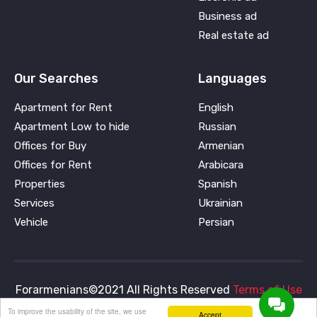
Business ad
Real estate ad
Our Searches
Languages
Apartment for Rent
English
Apartment Low to hide
Russian
Offices for Buy
Armenian
Offices for Rent
Arabicara
Properties
Spanish
Services
Ukrainian
Vehicle
Persian
Forarmenians©2021 All Rights Reserved
Terms of Use
and
Privacy Policy
To improve the usability of the site, we use
Accept