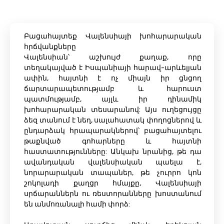
Բացահայտեք Վալենսիայի խոհարարական
հրճվանքները
Վալենսիան՝ աշխույժ քաղաք, որը
տեղակայված է Իսպանիայի հարավ-արևելյան
ափին, հայտնի է ոչ միայն իր ցնցող
ճարտարապետությամբ և հարուստ
պատմությամբ, այլև իր դինամիկ
խոհարարական տեսարանով: Այս ուղեցույցը
ձեզ տանում է նեղ, սալահատակ փողոցներով և
ընդարձակ հրապարակներով՝ բացահայտելու
թաքնված գոհարները և հայտնի
հաստատությունները: Անկախ նրանից, թե դա
ավանդական վալենսիական պաելա է,
նորարարական տապաներ, թե չուրրո կոն
շոկոլադի քաղցր հմայքը, Վալենսիայի
սրճարաններն ու ռեստորանները խոստանում
են անմոռանալի համի փորձ: