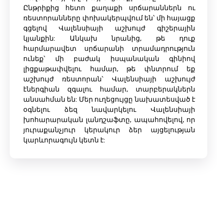
Ընթրիքից հետո քաղաքի սրճարաններն ու
ռեստորանները փոխակերպվում են՝ մի հայացք
գցելով Վալենսիայի աշխույժ գիշերային
կյանքին: Անկախ նրանից, թե դուք
հարմարավետ սրճարանի տրամադրություն
ունեք՝ մի բաժակ իսպանական գինիով
լիցքաթափվելու համար, թե փնտրում եք
աշխույժ ռեստորան՝ Վալենսիայի աշխույժ
էներգիան զգալու համար, տարբերակներն
անսահման են: Մեր ուղեցույցը նախատեսված է
օգնելու ձեզ նավարկելու Վալենսիայի
խոհարարական լանդշաֆտը, ապահովելով, որ
յուրաքանչյուր կերակուր ձեր այցելության
կարևորագույն կետն է: