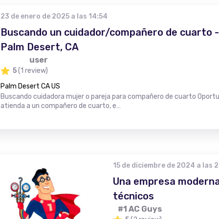
23 de enero de 2025 a las 14:54
Buscando un cuidador/compañero de cuarto - 
Palm Desert, CA
user
5
(1 review)
Palm Desert CA US
Buscando cuidadora mujer o pareja para compañero de cuarto Oportun
atienda a un compañero de cuarto, e…
15 de diciembre de 2024 a las 
Una empresa moderna
técnicos
#1 AC Guys