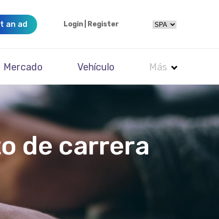
t an ad
Login
|
Register
Mercado
Vehículo
Más
o de carrera