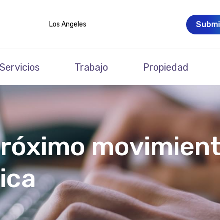
Submi
Los Angeles
Servicios
Trabajo
Propiedad
próximo movimient
ica