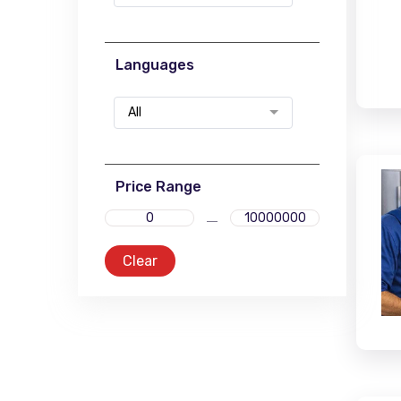
Languages
All
Price Range
Clear