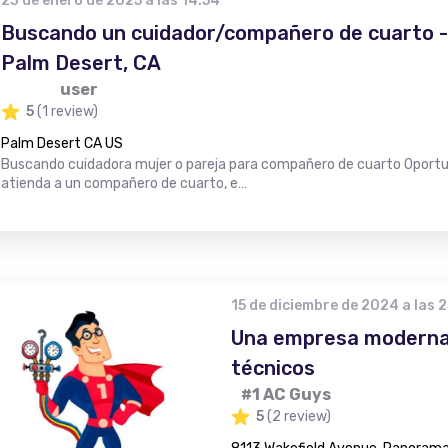
23 de enero de 2025 a las 14:54
Buscando un cuidador/compañero de cuarto - 
Palm Desert, CA
user
5
(1 review)
Palm Desert CA US
Buscando cuidadora mujer o pareja para compañero de cuarto Oportun
atienda a un compañero de cuarto, e…
15 de diciembre de 2024 a las 
Una empresa moderna
técnicos
#1 AC Guys
5
(2 review)