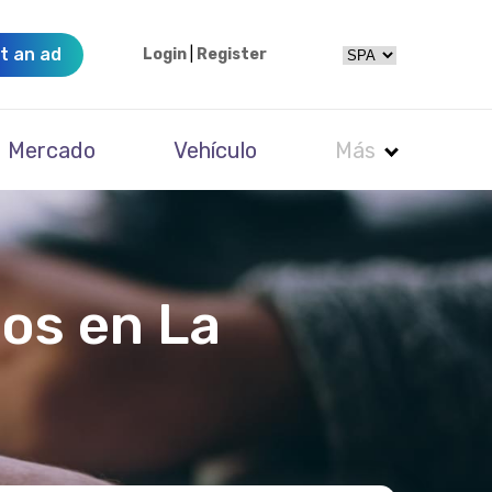
t an ad
Login
|
Register
Mercado
Vehículo
Más
ños en La