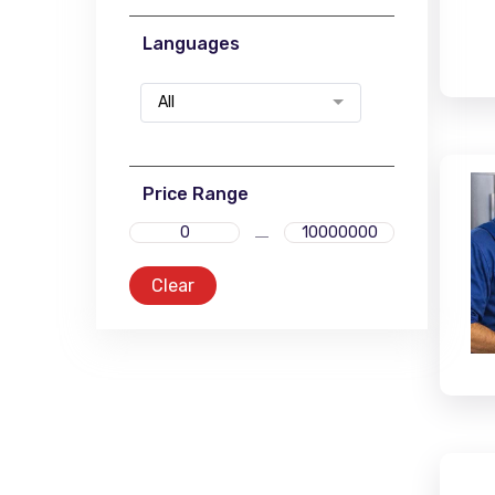
Languages
All
Price Range
Clear