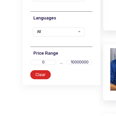
Languages
All
Price Range
Clear