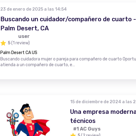
23 de enero de 2025 a las 14:54
Buscando un cuidador/compañero de cuarto - 
Palm Desert, CA
user
5
(1 review)
Palm Desert CA US
Buscando cuidadora mujer o pareja para compañero de cuarto Oportun
atienda a un compañero de cuarto, e…
15 de diciembre de 2024 a las 
Una empresa moderna
técnicos
#1 AC Guys
5
(2 review)