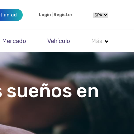
t an ad
Login
|
Register
Mercado
Vehículo
Más
s sueños en