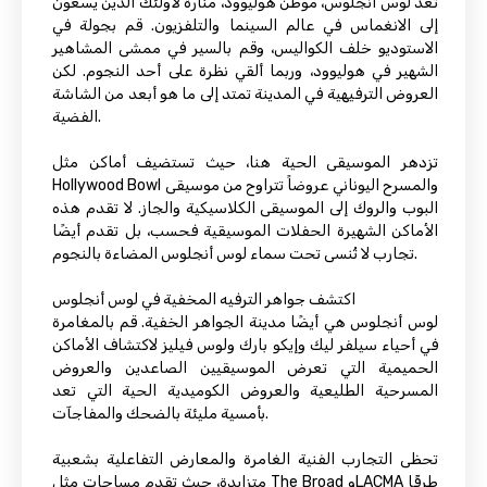
تعد لوس أنجلوس، موطن هوليوود، منارة لأولئك الذين يسعون
إلى الانغماس في عالم السينما والتلفزيون. قم بجولة في
الاستوديو خلف الكواليس، وقم بالسير في ممشى المشاهير
الشهير في هوليوود، وربما ألقي نظرة على أحد النجوم. لكن
العروض الترفيهية في المدينة تمتد إلى ما هو أبعد من الشاشة
الفضية.
تزدهر الموسيقى الحية هنا، حيث تستضيف أماكن مثل
Hollywood Bowl والمسرح اليوناني عروضاً تتراوح من موسيقى
البوب ​​والروك إلى الموسيقى الكلاسيكية والجاز. لا تقدم هذه
الأماكن الشهيرة الحفلات الموسيقية فحسب، بل تقدم أيضًا
تجارب لا تُنسى تحت سماء لوس أنجلوس المضاءة بالنجوم.
اكتشف جواهر الترفيه المخفية في لوس أنجلوس
لوس أنجلوس هي أيضًا مدينة الجواهر الخفية. قم بالمغامرة
في أحياء سيلفر ليك وإيكو بارك ولوس فيليز لاكتشاف الأماكن
الحميمية التي تعرض الموسيقيين الصاعدين والعروض
المسرحية الطليعية والعروض الكوميدية الحية التي تعد
بأمسية مليئة بالضحك والمفاجآت.
تحظى التجارب الفنية الغامرة والمعارض التفاعلية بشعبية
متزايدة، حيث تقدم مساحات مثل The Broad وLACMA طرقًا