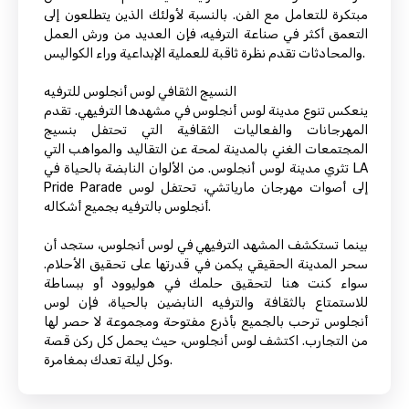
مبتكرة للتعامل مع الفن. بالنسبة لأولئك الذين يتطلعون إلى
التعمق أكثر في صناعة الترفيه، فإن العديد من ورش العمل
والمحادثات تقدم نظرة ثاقبة للعملية الإبداعية وراء الكواليس.
النسيج الثقافي لوس أنجلوس للترفيه
ينعكس تنوع مدينة لوس أنجلوس في مشهدها الترفيهي. تقدم
المهرجانات والفعاليات الثقافية التي تحتفل بنسيج
المجتمعات الغني بالمدينة لمحة عن التقاليد والمواهب التي
تثري مدينة لوس أنجلوس. من الألوان النابضة بالحياة في LA
Pride Parade إلى أصوات مهرجان مارياتشي، تحتفل لوس
أنجلوس بالترفيه بجميع أشكاله.
بينما تستكشف المشهد الترفيهي في لوس أنجلوس، ستجد أن
سحر المدينة الحقيقي يكمن في قدرتها على تحقيق الأحلام.
سواء كنت هنا لتحقيق حلمك في هوليوود أو ببساطة
للاستمتاع بالثقافة والترفيه النابضين بالحياة، فإن لوس
أنجلوس ترحب بالجميع بأذرع مفتوحة ومجموعة لا حصر لها
من التجارب. اكتشف لوس أنجلوس، حيث يحمل كل ركن قصة
وكل ليلة تعدك بمغامرة.