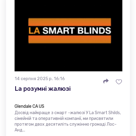
14 серпня 2025 р. 16:16
La розумні жалюзі
Glendale CA US
Досвід найкраще з смарт -жалюзі У La Smart Shilds,
сімейній та оперативній компанії, ми присвятили
протягом двох десятиліть служінню громаді Лос-
Анд...