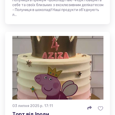
Полуниця в преміум -шоколаді Нью -Йорк Поверніть
себе та своїх близьких з ексклюзивним делікатесом
- Полуниця в шоколаді! Наші продукти об'єднують
л...
03 липня 2025 р. 17:11
Торт від Іроди