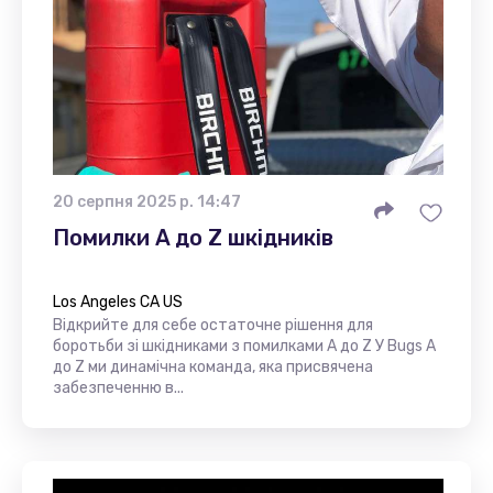
20 серпня 2025 р. 14:47
Помилки A до Z шкідників
Los Angeles CA US
Відкрийте для себе остаточне рішення для
боротьби зі шкідниками з помилками A до Z У Bugs A
до Z ми динамічна команда, яка присвячена
забезпеченню в...