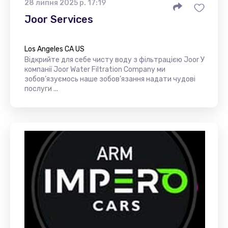
28 липня 2025 р. 17:19
Joor Services
Los Angeles CA US
Відкрийте для себе чисту воду з фільтрацією Joor У
компанії Joor Water Filtration Company ми
зобов’язуємось наше зобов’язання надати чудові
послуги ...