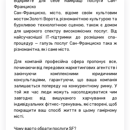
Відкрийте для себе найкращі послуги Сан-
Франциско
Сан-Франциско, місто, відоме своїм культовим
мостом Золоті Ворота, різноманітною культурою та
бурхливою технологічною сценою, також є домом
для широкого спектру високоякісних послуг. Від
найсучаснішої ІТ-підтримки до розкішних спа-
процедур — галузь послуг Сан-Франциско така ж
різноманітна, як і саме місто.
Для компаній професійна сфера пропонує все,
починаючи від передових маркетингових агентств і
закінчуючи комплексними юридичними
консультаціями, гарантуючи, що ваша компанія
залишається попереду на конкурентному ринку. У
той же час люди можуть насолоджуватися чим
завгодно: від вишуканого харчування до
індивідуальних фітнес-тренувань, які створені, щоб
покращити ваш спосіб життя в цьому гамірному
місті.
Чому варто обрати послуги SF?