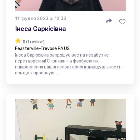
11 грудня 2023 р. 12:33
Інеса Саркісівна
5 (1 review)
Feasterville-Trevose PA US
Інеса Саркісівна запрошує вас на незабутнє
перетворення! Стрижки та фарбування,
підкреслення вашої неповторної індивідуальності –
ось що я пропоную....