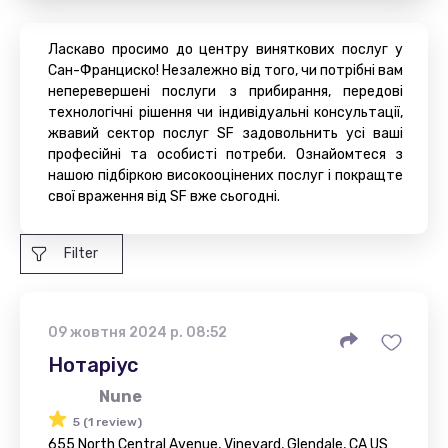
Ласкаво просимо до центру виняткових послуг у
Сан-Франциско! Незалежно від того, чи потрібні вам
неперевершені послуги з прибирання, передові
технологічні рішення чи індивідуальні консультації,
жвавий сектор послуг SF задовольнить усі ваші
професійні та особисті потреби. Ознайомтеся з
нашою підбіркою високооцінених послуг і покращте
свої враження від SF вже сьогодні.
Filter
09 жовтня 2024 р. 08:52
Нотаріус
Nune
5 (1 review)
655 North Central Avenue, Vineyard, Glendale, CA US