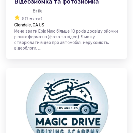
Відеозйомка та фотозйомка
Erik
5 (1 review)
Glendale, CA US
Мене звати Ерік Маю більше 10 років досвіду зйомки
різних форматів (фото та відео). Я можу
створювати відео про автомобілі, нерухомість,
відеоблоги, ...