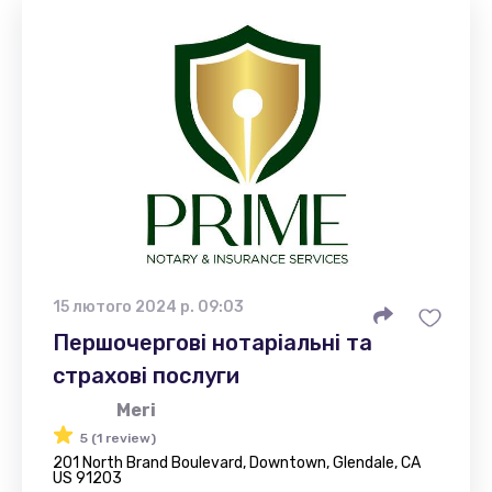
15 лютого 2024 р. 09:03
Першочергові нотаріальні та
страхові послуги
Meri
5 (1 review)
201 North Brand Boulevard, Downtown, Glendale, CA
US 91203