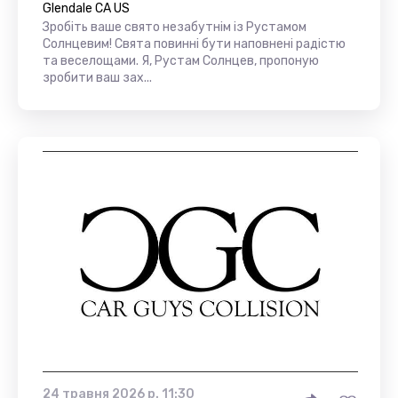
Glendale CA US
Зробіть ваше свято незабутнім із Рустамом
Солнцевим! Свята повинні бути наповнені радістю
та веселощами. Я, Рустам Солнцев, пропоную
зробити ваш зах...
24 травня 2026 р. 11:30