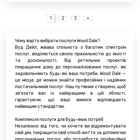
1
2
3
»
Чому варто вибрати послуги Wood Dale?
Вуд Дейл, жвава спільнота з багатим спектром
послуг, виділяється своєю прихильністю до якості
та досконалості. Від ретельних проектів
покращення дому до персоналізованих послуг, які
задовольняють будь-які ваші потреби, Wood Dale —
це місце, де можна знайти професійних і надійних
постачальників послуг. Наш путівник створено, щоб
зв’язати вас із найкращими в цій області,
гарантуючи, що ваші вимоги відповідають
найвищим стандартам.
Комплексні послуги для будь-яких потреб
Незалежно від того, чи хочете ви відремонтувати
свій дім, покращити свій спосіб життя за допомогою
персональних послуг або потребуєте професійної