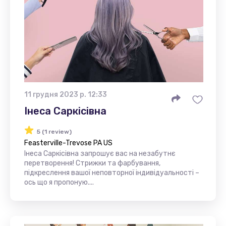
11 грудня 2023 р. 12:33
Інеса Саркісівна
5 (1 review)
Feasterville-Trevose PA US
Інеса Саркісівна запрошує вас на незабутнє
перетворення! Стрижки та фарбування,
підкреслення вашої неповторної індивідуальності –
ось що я пропоную....