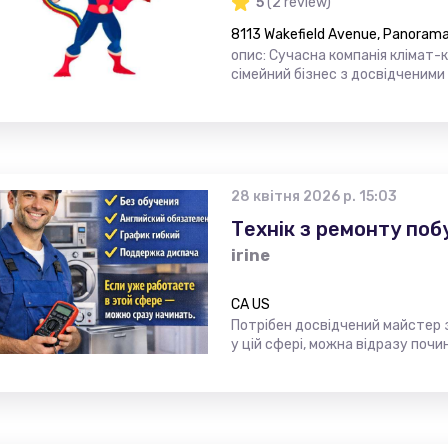
5
(2 review)
8113 Wakefield Avenue, Panorama 
опис: Сучасна компанія клімат-
сімейний бізнес з досвідченими
28 квітня 2026 р. 15:03
Технік з ремонту поб
irine
CA US
Потрібен досвідчений майстер 
у цій сфері, можна відразу поч