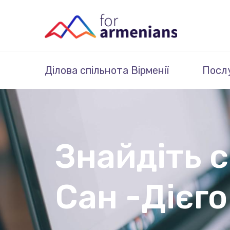
Ділова спільнота Вірменії
Посл
Знайдіть 
Сан -Дієго