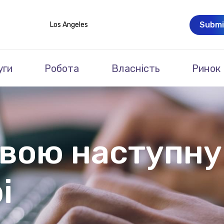
Submi
Los Angeles
уги
Робота
Власність
Ринок
свою наступну
і