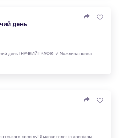
очий день
чий день ГНУЧКИЙ ГРАФІК: ✔ Можлива повна
нтського досвіду! Я маркетолог із досвідом