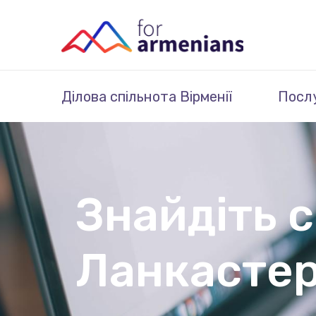
Ділова спільнота Вірменії
Посл
Знайдіть 
Ланкастер