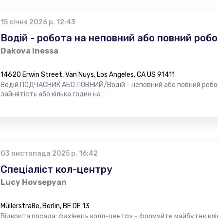
15 січня 2026 р. 12:43
Водiй - робота на неповний або повний роб
Dakova Inessa
14620 Erwin Street, Van Nuys, Los Angeles, CA US 91411
Водій ПОДЧАСНИК АБО ПОВНИЙ/Водій - неповний або повний робо
зайнятість або кілька годин на …
03 листопада 2025 р. 16:42
Спеціаліст кол-центру
Lucy Hovsepyan
Müllerstraße, Berlin, BE DE 13
Відкрита посада: фахівець колл-центру - формуйте майбутнє кліє