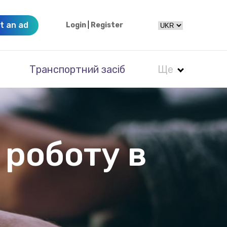
t an ad
Login
|
Register
Транспортний засіб
Ще
 роботу в