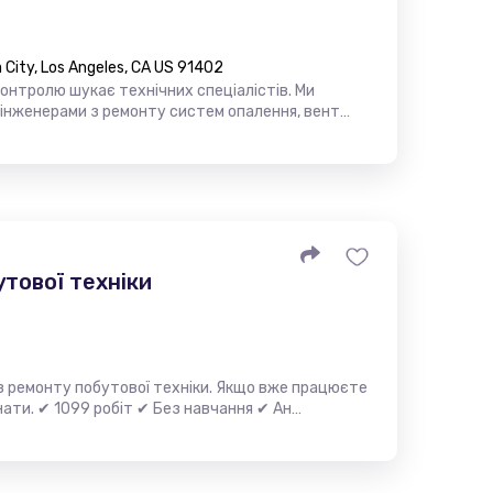
City, Los Angeles, CA US 91402
контролю шукає технічних спеціалістів. Ми
 інженерами з ремонту систем опалення, вент…
утової техніки
з ремонту побутової техніки. Якщо вже працюєте
инати. ✔ 1099 робіт ✔ Без навчання ✔ Ан…