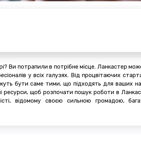
і? Ви потрапили в потрібне місце. Ланкастер мож
сіоналів у всіх галузях. Від процвітаючих старта
уть бути саме тими, що підходять для ваших нав
рні ресурси, щоб розпочати пошук роботи в Ланкас
істі, відомому своєю сильною громадою, бага