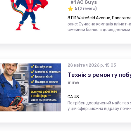
#1 AC Guys
5
(2 review)
8113 Wakefield Avenue, Panorama 
опис: Сучасна компанія клімат-
сімейний бізнес з досвідченими
28 квітня 2026 р. 15:03
Технік з ремонту поб
irine
CA US
Потрібен досвідчений майстер 
у цій сфері, можна відразу поч