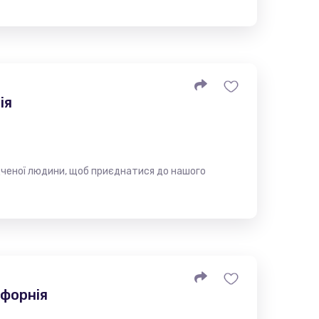
ія
дченої людини, щоб приєднатися до нашого
іфорнія