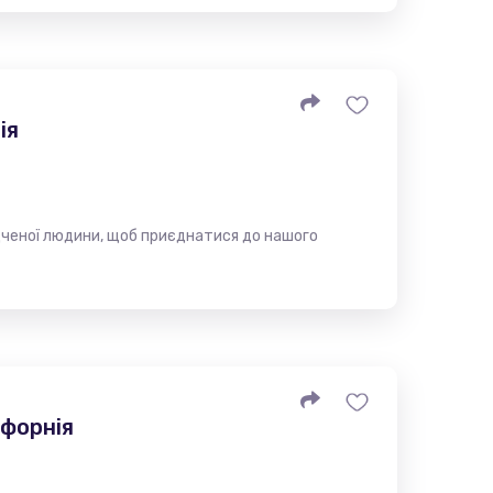
ія
дченої людини, щоб приєднатися до нашого
іфорнія