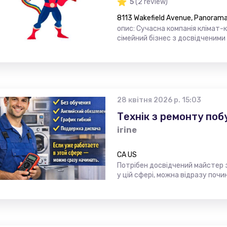
5
(2 review)
8113 Wakefield Avenue, Panorama 
опис: Сучасна компанія клімат-
сімейний бізнес з досвідченими
28 квітня 2026 р. 15:03
Технік з ремонту поб
irine
CA US
Потрібен досвідчений майстер 
у цій сфері, можна відразу поч