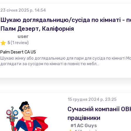
23 січня 2025 р. 14:54
Шукаю доглядальницю/сусіда по кімнаті - п
Палм Дезерт, Каліфорнія
user
5
(1 review)
Palm Desert CA US
Шукаю жінку або доглядальницю для пари для сусіда по кімнаті М
доглядати за сусідом по кімнаті в повністю мебл…
15 грудня 2024 р. 23:25
Сучасній компанії ОВК
працівники
#1 AC Guys