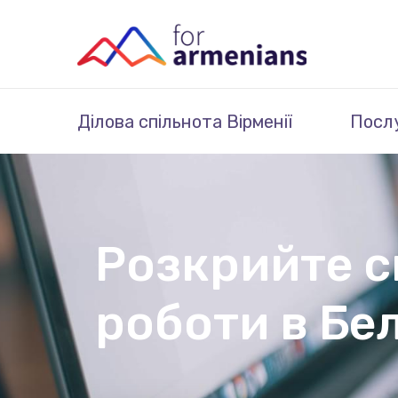
Ділова спільнота Вірменії
Посл
Розкрийте с
роботи в Бе