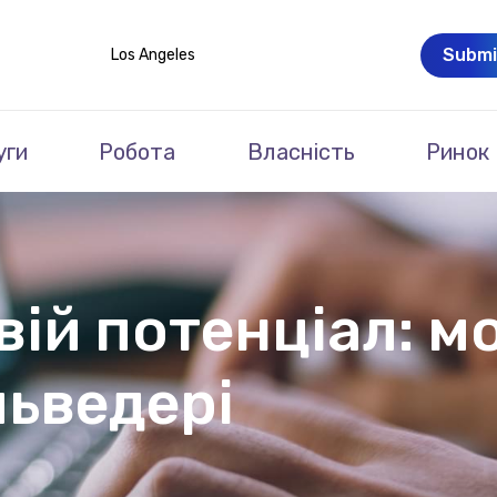
Submi
Los Angeles
уги
Робота
Власність
Ринок
вій потенціал: м
льведері