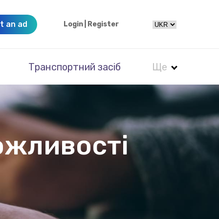
t an ad
Login
|
Register
Транспортний засіб
Ще
ожливості