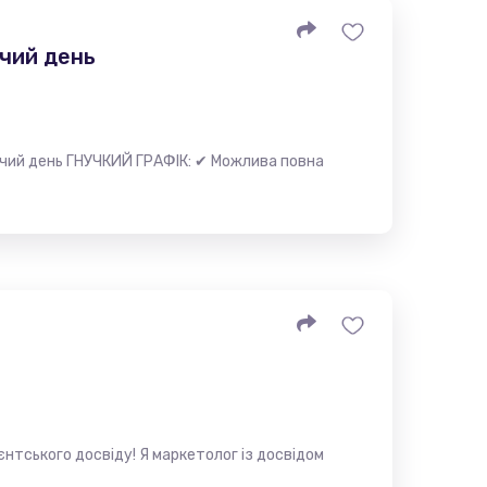
очий день
чий день ГНУЧКИЙ ГРАФІК: ✔ Можлива повна
нтського досвіду! Я маркетолог із досвідом