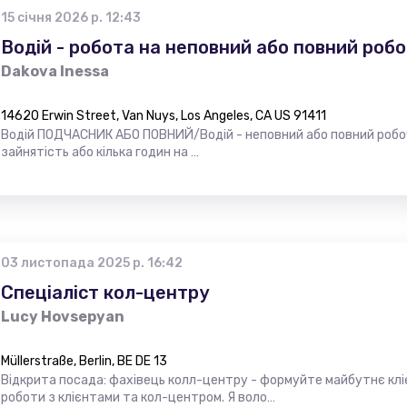
15 січня 2026 р. 12:43
Водiй - робота на неповний або повний роб
Dakova Inessa
14620 Erwin Street, Van Nuys, Los Angeles, CA US 91411
Водій ПОДЧАСНИК АБО ПОВНИЙ/Водій - неповний або повний робо
зайнятість або кілька годин на …
03 листопада 2025 р. 16:42
Спеціаліст кол-центру
Lucy Hovsepyan
Müllerstraße, Berlin, BE DE 13
Відкрита посада: фахівець колл-центру - формуйте майбутнє кліє
роботи з клієнтами та кол-центром. Я воло…