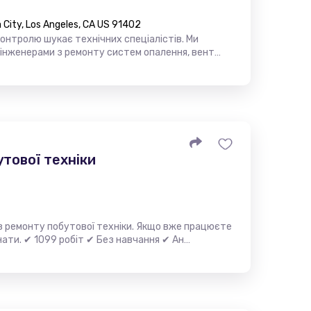
City, Los Angeles, CA US 91402
контролю шукає технічних спеціалістів. Ми
 інженерами з ремонту систем опалення, вент…
утової техніки
з ремонту побутової техніки. Якщо вже працюєте
инати. ✔ 1099 робіт ✔ Без навчання ✔ Ан…