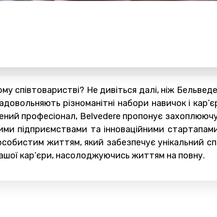
ому співтоваристві? Не дивіться далі, ніж Бельвед
довольняють різноманітні набори навичок і кар’єр
дчений професіонал, Belvedere пропонує захоплюю
ими підприємствами та інноваційними стартапами,
собистим життям, який забезпечує унікальний сп
вашої кар’єри, насолоджуючись життям на повну.