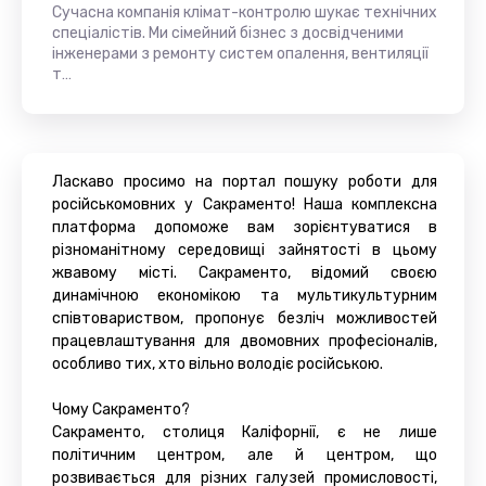
Сучасна компанія клімат-контролю шукає технічних
спеціалістів. Ми сімейний бізнес з досвідченими
інженерами з ремонту систем опалення, вентиляції
т…
Ласкаво просимо на портал пошуку роботи для
російськомовних у Сакраменто! Наша комплексна
платформа допоможе вам зорієнтуватися в
різноманітному середовищі зайнятості в цьому
жвавому місті. Сакраменто, відомий своєю
динамічною економікою та мультикультурним
співтовариством, пропонує безліч можливостей
працевлаштування для двомовних професіоналів,
особливо тих, хто вільно володіє російською.
Чому Сакраменто?
Сакраменто, столиця Каліфорнії, є не лише
політичним центром, але й центром, що
розвивається для різних галузей промисловості,