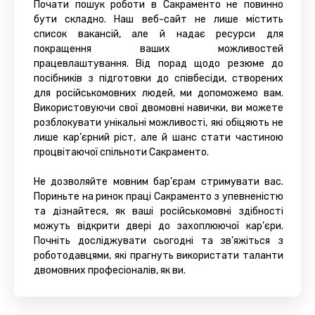
Почати пошук роботи в Сакраменто не повинно
бути складно. Наш веб-сайт не лише містить
список вакансій, але й надає ресурси для
покращення ваших можливостей
працевлаштування. Від порад щодо резюме до
посібників з підготовки до співбесіди, створених
для російськомовних людей, ми допоможемо вам.
Використовуючи свої двомовні навички, ви можете
розблокувати унікальні можливості, які обіцяють не
лише кар’єрний ріст, але й шанс стати частиною
процвітаючої спільноти Сакраменто.
Не дозволяйте мовним бар’єрам стримувати вас.
Пориньте на ринок праці Сакраменто з упевненістю
та дізнайтеся, як ваші російськомовні здібності
можуть відкрити двері до захоплюючої кар’єри.
Почніть досліджувати сьогодні та зв’яжіться з
роботодавцями, які прагнуть використати таланти
двомовних професіоналів, як ви.