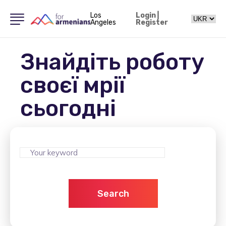
Los
Login
|
Angeles
Register
Знайдіть роботу
своєї мрії
сьогодні
Search