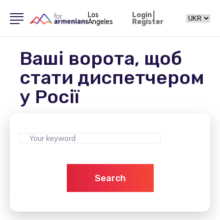
Los
Login
|
Angeles
Register
Ваші ворота, щоб
стати диспетчером
у Росії
Search