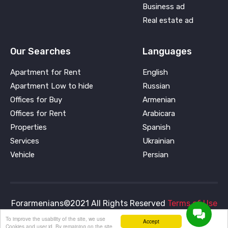
Business ad
Real estate ad
Our Searches
Languages
Apartment for Rent
English
Apartment Low to hide
Russian
Offices for Buy
Armenian
Offices for Rent
Arabicara
Properties
Spanish
Services
Ukrainian
Vehicle
Persian
Forarmenians©2021 All Rights Reserved
Terms of Use
and
Privacy Policy
To improve the usability of the site, we use
Accept
Cookies and user id. By remaining on the site,