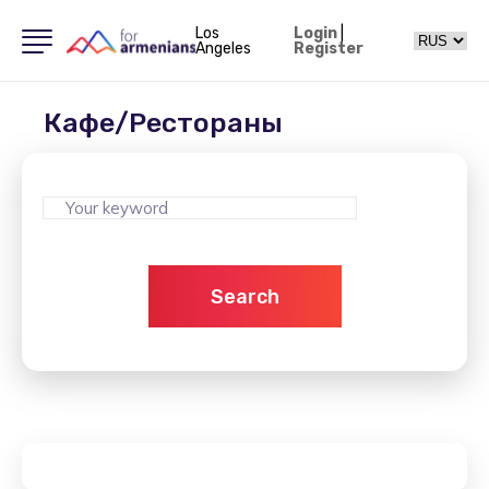
Los
Login
|
Angeles
Register
Кафе/Рестораны
Search