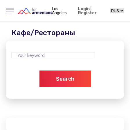
Los
Login
|
Angeles
Register
Кафе/Рестораны
Search