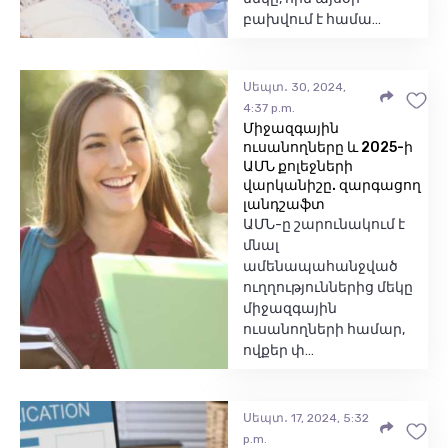
բախվում է համա…
Սեպտ․ 30, 2024,
4:37 p.m.
Միջազգային
ուսանողները և 2025-ի
ԱՄՆ քոլեջների
վարկանիշը. զարգացող
լանդշաֆտ
ԱՄՆ-ը շարունակում է
մնալ
ամենապահանջված
ուղղություններից մեկը
միջազգային
ուսանողների համար,
ովքեր փ…
Սեպտ․ 17, 2024, 5:32
p.m.