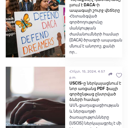
լսում է DACA-ի
ապագայի շուրջ վեճերը
Հետաձգված
գործողությունը
մանկության
ժամանումների համար
(DACA) ծրագրի ապագան
մնում է անորոշ, քանի
որ…
Հոկտ․ 15, 2024, 4:57
p.m.
USCIS-ը ներկայացնում է
նոր առցանց PDF ֆայլի
գործընթաց ընտրված
ձևերի համար
ԱՄՆ քաղաքացիության
և ներգաղթի
ծառայությունները
(USCIS) ներկայացրել է մի