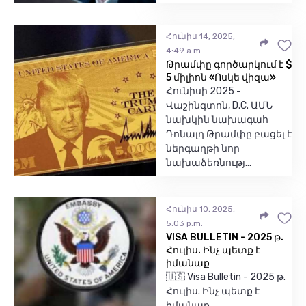
Հունիս 14, 2025,
4:49 a.m.
Թրամփը գործարկում է $
5 միլիոն «Ոսկե վիզա»
Հունիսի 2025 -
Վաշինգտոն, D.C. ԱՄՆ
նախկին նախագահ
Դոնալդ Թրամփը բացել է
ներգաղթի նոր
նախաձեռնությ…
Հունիս 10, 2025,
5:03 p.m.
VISA BULLETIN - 2025 թ.
Հուլիս. Ինչ պետք է
իմանաք
🇺🇸 Visa Bulletin - 2025 թ.
Հուլիս. Ինչ պետք է
իմանաք