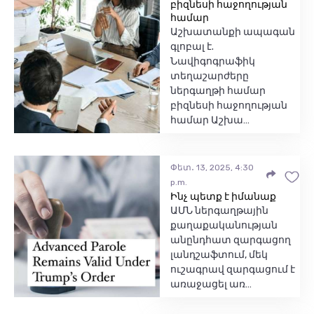
բիզնեսի հաջողության
համար
Աշխատանքի ապագան
գլոբալ է.
Նավիգոգրաֆիկ
տեղաշարժերը
ներգաղթի համար
բիզնեսի հաջողության
համար Աշխա…
Փետ․ 13, 2025, 4:30
p.m.
Ինչ պետք է իմանաք
ԱՄՆ ներգաղթային
քաղաքականության
անընդհատ զարգացող
լանդշաֆտում, մեկ
ուշագրավ զարգացում է
առաջացել առ…