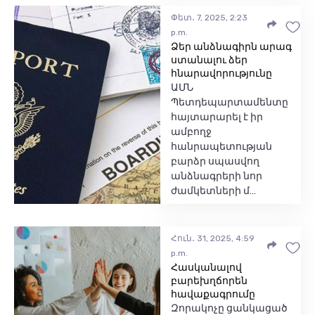
Փետ․ 7, 2025, 2:23
p.m.
Ձեր անձնագիրն արագ
ստանալու ձեր
հնարավորությունը
ԱՄՆ
Պետդեպարտամենտը
հայտարարել է իր
ամբողջ
հանրապետության
բարձր սպասվող
անձնագրերի նոր
ժամկետների մ…
Հուն․ 31, 2025, 4:59
p.m.
Հասկանալով
բարեխղճորեն
հավաքագրումը
Զորակոչը ցանկացած