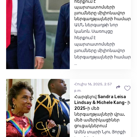
հերքում է
պարտատոմսերի
լսումները միլիոնավոր
ներգաղթյալների համար
ԱՄՆ ներգաղթի նոր
կանոն. Սառույցը
հերքում է
պարտատոմսերի
լսումները միլիոնավոր
ներգաղթյալների համար
…
Հուլիս 16, 2025, 2:57
p.m.
Հարգելով Sandra Leisa
Lindsay & Michele Kang- ի
2025-ի մեծ
ներգաղթյալների վրա,
մեծ ամերիկացիներ
ցուցակներում
Ամեն տարի Նյու Յորքի