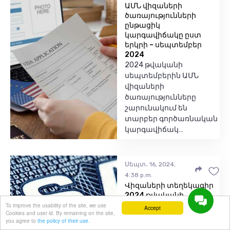
ԱՄՆ վիզաների
ծառայությունների
ընթացիկ
կարգավիճակը ըստ
երկրի – սեպտեմբեր
2024
2024 թվականի
սեպտեմբերին ԱՄՆ
վիզաների
ծառայությունները
շարունակում են
տարբեր գործառնական
կարգավիճակ…
Սեպտ․ 16, 2024,
4:38 p.m.
Վիզաների տեղեկագիր
2024 թվականի
հոկտեմբերի համար
To improve the usability of the site, we use
Accept
Cookies and user id. By remaining on the site,
ԱՄՆ
you agree to
the policy of their use.
Պետդեպարտամենտը