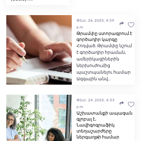
Փետ․ 26, 2025, 4:39
p.m.
Թրամփը ստորագրում է
գործադիր կարգը
Հոդված. Թրամփը նշում
է գործադիր հրաման,
ամերիկացիներին
ներխուժումից
պաշտպանելու համար
Ազգային անվ…
Փետ․ 24, 2025, 4:33
p.m.
Աշխատանքի ապագան
գլոբալ է.
Նավիգոգրաֆիկ
տեղաշարժերը
ներգաղթի համար