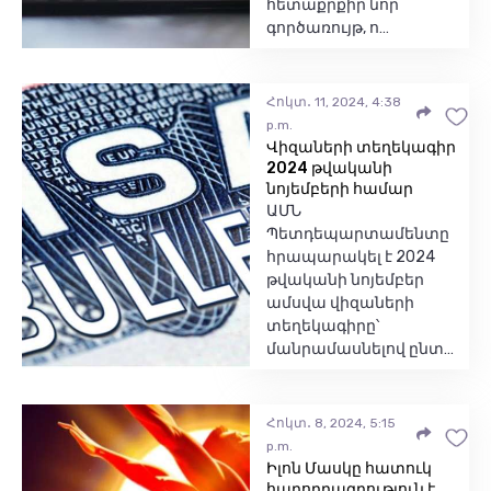
հետաքրքիր նոր
գործառույթ, ո…
Հոկտ․ 11, 2024, 4:38
p.m.
Վիզաների տեղեկագիր
2024 թվականի
նոյեմբերի համար
ԱՄՆ
Պետդեպարտամենտը
հրապարակել է 2024
թվականի նոյեմբեր
ամսվա վիզաների
տեղեկագիրը՝
մանրամասնելով ընտ…
Հոկտ․ 8, 2024, 5:15
p.m.
Իլոն Մասկը հատուկ
հաղորդագրություն է