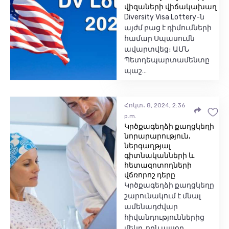
վիզաների վիճակախաղ
Diversity Visa Lottery-ն
այժմ բաց է դիմումների
համար Սպասումն
ավարտվեց։ ԱՄՆ
Պետդեպարտամենտը
պաշ…
Հոկտ․ 8, 2024, 2:36
p.m.
Կրծքագեղձի քաղցկեղի
նորարարություն.
ներգաղթյալ
գիտնականների և
հետազոտողների
վճռորոշ դերը
Կրծքագեղձի քաղցկեղը
շարունակում է մնալ
ամենադժվար
հիվանդություններից
մեկը, որն այսօր