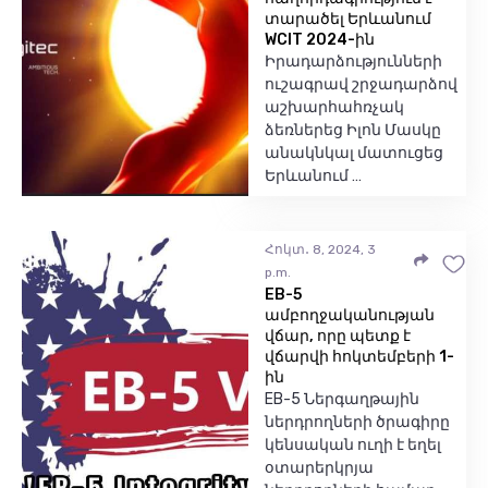
տարածել Երևանում
WCIT 2024-ին
Իրադարձությունների
ուշագրավ շրջադարձով
աշխարհահռչակ
ձեռներեց Իլոն Մասկը
անակնկալ մատուցեց
Երևանում …
Հոկտ․ 8, 2024, 3
p.m.
EB-5
ամբողջականության
վճար, որը պետք է
վճարվի հոկտեմբերի 1-
ին
EB-5 Ներգաղթային
ներդրողների ծրագիրը
կենսական ուղի է եղել
օտարերկրյա