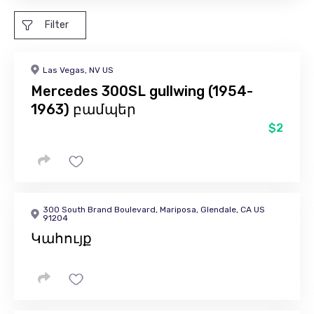
Filter
Las Vegas, NV US
Mercedes 300SL gullwing (1954-
1963) բամպեր
$2
300 South Brand Boulevard, Mariposa, Glendale, CA US
91204
Կահույք