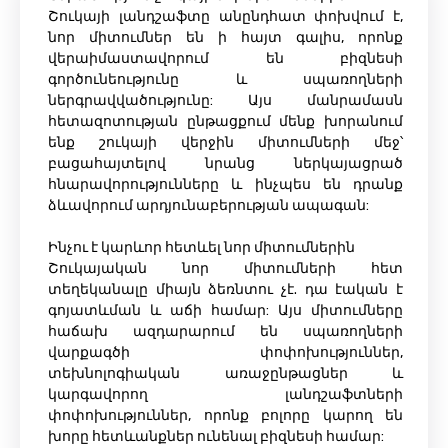
Շուկայի լանդշաֆտը անընդհատ փոխվում է,
նոր միտումներ են ի հայտ գալիս, որոնք
վերաիմաստավորում են բիզնեսի
գործունեությունը և սպառողների
ներգրավվածությունը: Այս մանրամասն
հետազոտության ընթացքում մենք խորանում
ենք շուկայի վերջին միտումների մեջ՝
բացահայտելով նրանց ներկայացրած
հնարավորությունները և ինչպես են դրանք
ձևավորում արդյունաբերության ապագան:
Ինչու է կարևոր հետևել նոր միտումներին
Շուկայական նոր միտումների հետ
տեղեկանալը միայն ձեռնտու չէ. դա էական է
գոյատևման և աճի համար: Այս միտումները
հաճախ ազդարարում են սպառողների
վարքագծի փոփոխություններ,
տեխնոլոգիական առաջընթացներ և
կարգավորող լանդշաֆտների
փոփոխություններ, որոնք բոլորը կարող են
խորը հետևանքներ ունենալ բիզնեսի համար: