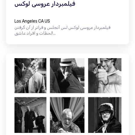
فیلمبردار عروسی لوکس
Los Angeles CA US
فیلمبردار عروسی لوکس لس آنجلس و فراتر از آن گرفتن
لحظات و افراد عاشق!...