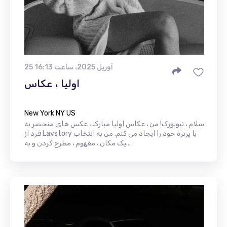
25 آوریل 2025، ساعت 16:13
اولیا ، عکاس
New York NY US
سلام ، نیویورک! من ، عکاس اولیا مبارک ، عکس های منحصر به
فرد از Lavstory یا پرتره خود را ایجاد می کنم. من به انتخاب
یک مکان ، مفهوم ، مطرح کردن و به...