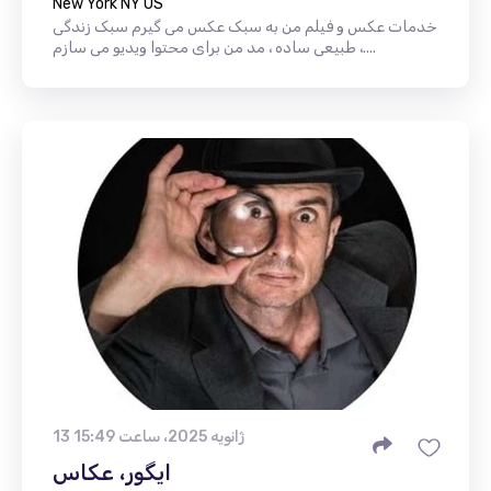
New York NY US
خدمات عکس و فیلم من به سبک عکس می گیرم سبک زندگی
، طبیعی ساده ، مد من برای محتوا ویدیو می سازم....
13 ژانویه 2025، ساعت 15:49
ایگور، عکاس