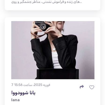
های زنده و فراموش نشدنی ، مناظر چشمگیر و روی...
7 فوریه 2025، ساعت 15:56
یانا شوودووا
Iana