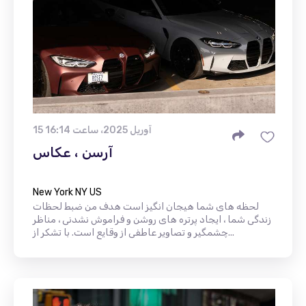
15 آوریل 2025، ساعت 16:14
آرسن ، عکاس
New York NY US
لحظه های شما هیجان انگیز است هدف من ضبط لحظات
زندگی شما ، ایجاد پرتره های روشن و فراموش نشدنی ، مناظر
چشمگیر و تصاویر عاطفی از وقایع است. با تشکر از...