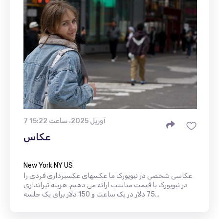
7 آوریل 2025، ساعت 15:22
عکاس
New York NY US
عکاسی شخصی در نیویورک ما عکسهای عکسبرداری فردی را
در نیویورک با قیمت مناسب ارائه می دهیم. هزینه تیراندازی
75 دلار در یک ساعت و 150 دلار برای یک جلسه...