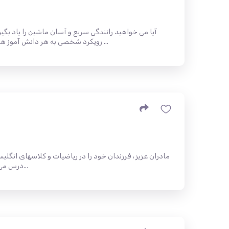
آیا می خواهید رانندگی سریع و آسان ماشین را یاد بگیر
رویکرد شخصی به هر دانش آموز هستم. کلاس های من برای شما طراحی ...
مادران عزیز ، فرزندان خود را در ریاضیات و کلاسهای انگل
درس می سازم. تماس: 747-477-4734 (نینا)...