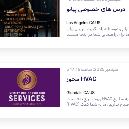
درس های خصوصی پیانو
Los Angeles CA US
 و دوستانه یاد بگیرید. مربیان پیانو
5 سپتامبر 2025، ساعت 17:16
مجوز HVAC
Glendale CA US
ورود سریع به قسمت HVAC اگر آرزو دارید که به میلیون ها نفر در گرمایش ، تهویه ، تهویه مطبوع