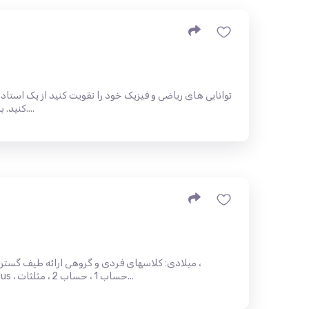
توانایی های ریاضی و فیزیک خود را تقویت کنید از یک است
کنید. با ارمن تماس بگیرید 480-648-6990....
میلادی: کلاسهای فردی و گروهی ارائه طیف گسترده
prealgebra ، جبر 1 ، جبر 2 ، precalculus ، حساب 1 ، حساب 2 ، مثلثات...