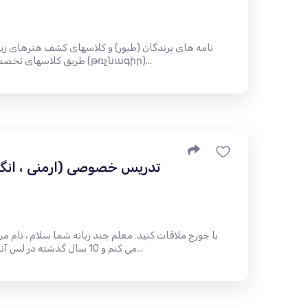
نامه های پرندگان (طیور) و کلاسهای کشف هنرهای زیبا 
طریق کلاسهای تخصصی ما کاوش کنید. وارد دنیای پرندگان (թռչնագիր)...
تدریس خصوصی (ارمنی ، انگلی
با جورج ملاقات کنید: معلم چند زبانه شما سلام ، نام م
می کنم و 10 سال گذشته در لس آنجلس ساکن هستم. ویژگی های زبان م...