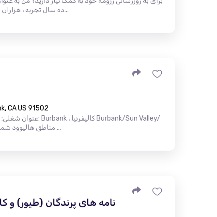
برای به روزرسانی رزومه خود به کمک نیاز دارید؟ من به عنو
ده سال تجربه ، هزاران رزومه را مرور کردم. من می توانم به ش...
nk, CA US 91502
مناطق هالیوود شمالی/گلندیل شرایط: ساعتی ، نیمه وقت ...
نامه های پرندگان (طیور) و 