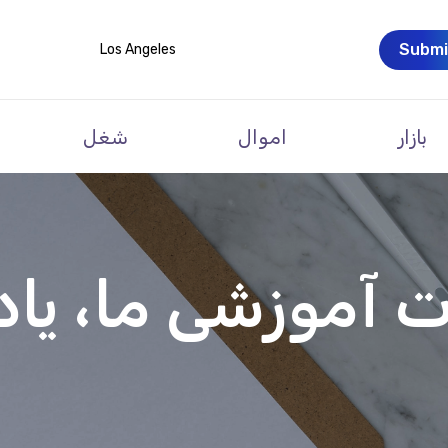
Submi
Los Angeles
بازار
اموال
شغل
 آموزشی ما، یاد