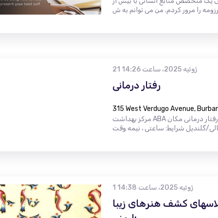
ان یک متخصص منابع انسانی با بیش از
21 ژوئیه 2025، ساعت 14:26
رفتار درمانی
315 West Verdugo Avenue, Burba
مرکز بهداشت ABA عنوان شغلی: رفتار درمانی مکان: Burbank ، کالیفرنیا Burbank/Sun Valley/
1 ژوئیه 2025، ساعت 14:38
کلاسهای کشف هنرهای زیبا