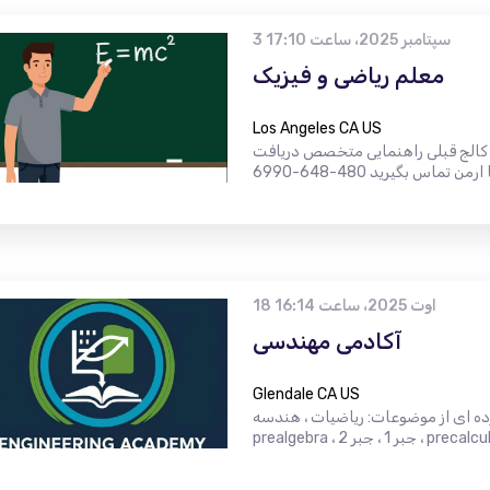
3 سپتامبر 2025، ساعت 17:10
معلم ریاضی و فیزیک
Los Angeles CA US
اد کالج قبلی راهنمایی متخصص دریافت
18 اوت 2025، ساعت 16:14
آکادمی مهندسی
Glendale CA US
 ای از موضوعات: ریاضیات ، هندسه ،