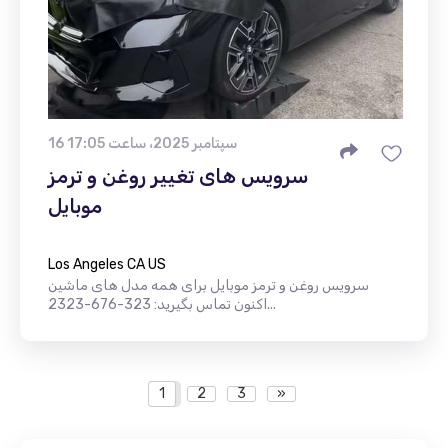
16 سپتامبر 2025، ساعت 17:05
سرویس های تغییر روغن و ترمز
موبایل
Los Angeles CA US
سرویس روغن و ترمز موبایل برای همه مدل های ماشین
اکنون تماس بگیرید: 323-676-2323...
1
2
3
»