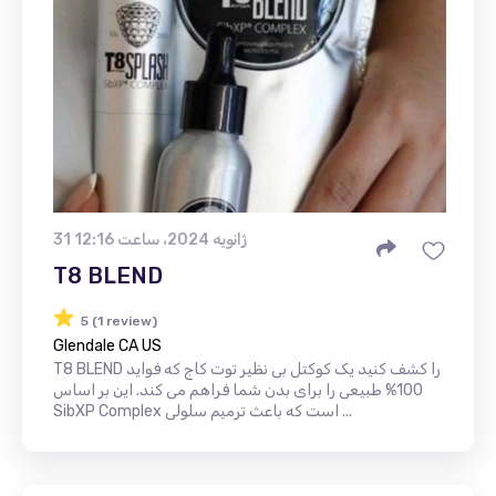
31 ژانویه 2024، ساعت 12:16
T8 BLEND
5 (1 review)
Glendale CA US
T8 BLEND را کشف کنید یک کوکتل بی نظیر توت کاج که فواید
100% طبیعی را برای بدن شما فراهم می کند. این بر اساس
SibXP Complex است که باعث ترمیم سلولی ...