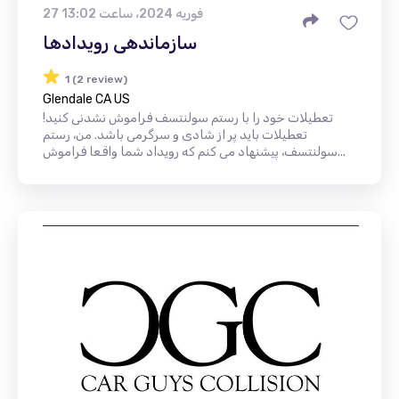
27 فوریه 2024، ساعت 13:02
سازماندهی رویدادها
1 (2 review)
Glendale CA US
تعطیلات خود را با رستم سولنتسف فراموش نشدنی کنید!
تعطیلات باید پر از شادی و سرگرمی باشد. من، رستم
سولنتسف، پیشنهاد می کنم که رویداد شما واقعا فراموش...