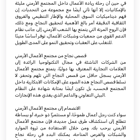
في حين أن رحلة ريادة الأعمال داخل المجتمع الأرمني مليئة
بالإمكانيات، إلا أنها تأتي أيضًا مع مجموعة من التحديات. إن
فهم ديناميكيات السوق المحلية والإطار التنظيمي والفروق
الثقافية الدقيقة أمر بالغ الأهمية لتحقيق النجاح. ومع ذلك،
فإن الروح المرنة التي يتمتع بها الشعب الأرمني، إلى جانب نظام
الدعم القوي من جمعيات وشبكات الأعمال، توفر أساسًا متينًا
للتغلب على العقبات وتحقيق النمو على المدى الطويل.
قصص نجاح من مجتمع الأعمال الأرمني
من الشركات الناشئة في مجال التكنولوجيا الرائدة إلى
العلامات التجارية المعترف بها دوليًا، يتمتع مجتمع الأعمال
الأرمني بسجل حافل من قصص النجاح التي تلهم وتحفز. لا
تسلط قصص النجاح هذه الضوء على الإمكانات الابتكارية داخل
المجتمع فحسب، بل تكون أيضًا بمثابة شهادة على النظام
البيئي التعاوني والداعم الذي يغذي هذه الإنجازات.
الانضمام إلى مجتمع الأعمال الأرمني
سواء كنت رجل أعمال طموحًا، أو مستثمرًا ذو خبرة، أو ببساطة
تتطلع إلى استكشاف طرق عمل جديدة، فإن مجتمع الأعمال
الأرمني يرحب بك. ومن خلال الاستفادة من ثروة الموارد
والشبكات والفرص المتاحة، يمكنك البدء في رحلة نجاح