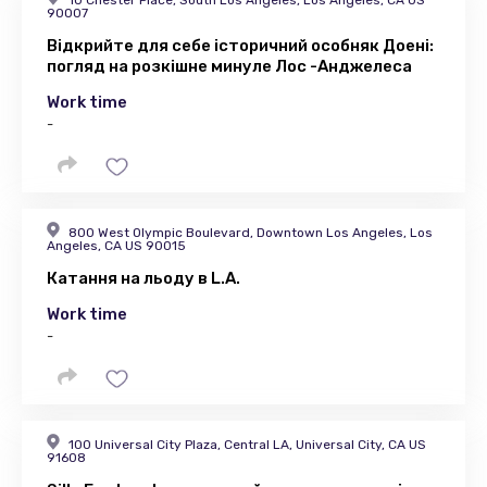
10 Chester Place, South Los Angeles, Los Angeles, CA US
90007
Відкрийте для себе історичний особняк Доені:
погляд на розкішне минуле Лос -Анджелеса
Work time
-
800 West Olympic Boulevard, Downtown Los Angeles, Los
Angeles, CA US 90015
Катання на льоду в L.A.
Work time
-
100 Universal City Plaza, Central LA, Universal City, CA US
91608