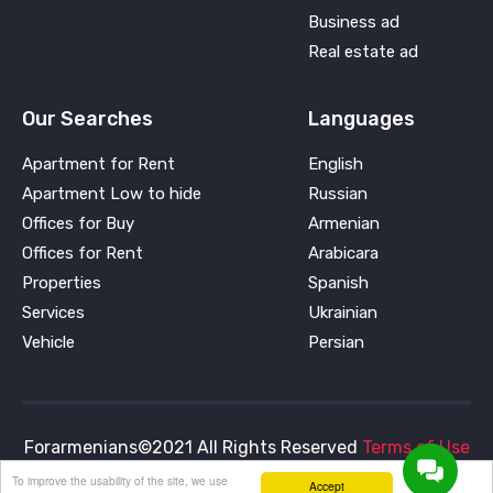
Business ad
Real estate ad
Our Searches
Languages
Apartment for Rent
English
Apartment Low to hide
Russian
Offices for Buy
Armenian
Offices for Rent
Arabicara
Properties
Spanish
Services
Ukrainian
Vehicle
Persian
Forarmenians©2021 All Rights Reserved
Terms of Use
and
Privacy Policy
To improve the usability of the site, we use
Accept