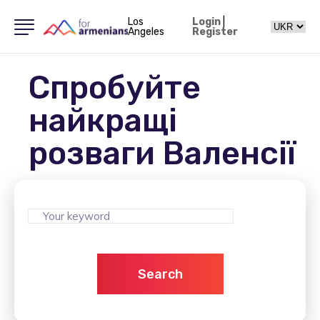
Los
Login
|
Angeles
Register
Спробуйте
найкращі
розваги Валенсії
Search