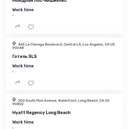
Мондріан Лос-Анджелес
Work time
-
465 La Cienega Boulevard, Central LA, Los Angeles, CA US
90048
Готель SLS
Work time
-
200 South Pine Avenue, Waterfront, Long Beach, CA US
90802
Hyatt Regency Long Beach
Work time
-