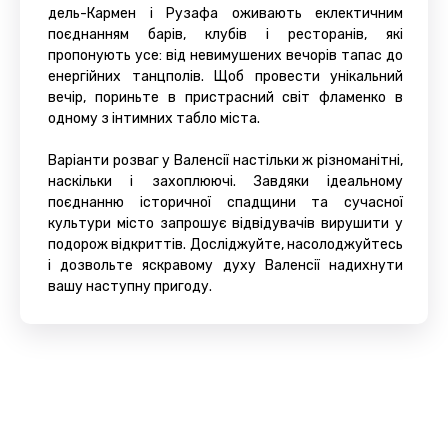
дель-Кармен і Рузафа оживають еклектичним
поєднанням барів, клубів і ресторанів, які
пропонують усе: від невимушених вечорів тапас до
енергійних танцполів. Щоб провести унікальний
вечір, пориньте в пристрасний світ фламенко в
одному з інтимних табло міста.
Варіанти розваг у Валенсії настільки ж різноманітні,
наскільки і захоплюючі. Завдяки ідеальному
поєднанню історичної спадщини та сучасної
культури місто запрошує відвідувачів вирушити у
подорож відкриттів. Досліджуйте, насолоджуйтесь
і дозвольте яскравому духу Валенсії надихнути
вашу наступну пригоду.