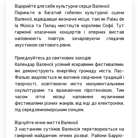
Відкрийте для себе культурне серце Валенсії
Пориньте в багатий гобелен культурної сцени
Валенсії, відвідавши визначні місця, такі як Palau de
la Música та Палац мистецтв королеви Софії. Тут
гармонії класичних концертів і оперних вистав
наповнюють повітря, зачаровуючи глядачів
акустикою світового рівня.
Приєднуйтесь до святкових заходів
Календар Валенсії усіяний яскравими фестивалями,
які демонструють енергійну громаду міста. Лас-
Фальяс виділяється як вогняне свідчення традицій і
творчості, освітлюючи місто монументальними
скульптурами та вражаючою піротехнікою. Тим
часом літні місяці наповнені музичними
фестивалями різних жанрів, від інді до електроніки,
під середземноморським сонцем.
Відчуйте нічне життя Валенсії
З настанням сутінків Валенсія перетворюється на
гамірний майданчик нічних розваг. Райони Барріо-