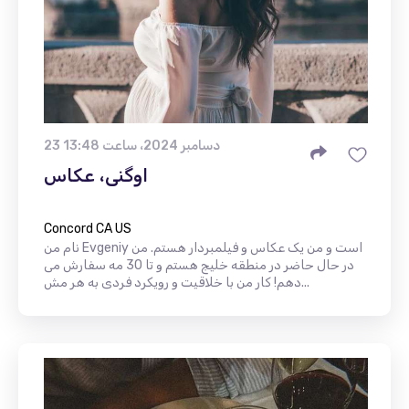
23 دسامبر 2024، ساعت 13:48
اوگنی، عکاس
Concord CA US
نام من Evgeniy است و من یک عکاس و فیلمبردار هستم. من
در حال حاضر در منطقه خلیج هستم و تا 30 مه سفارش می
دهم! کار من با خلاقیت و رویکرد فردی به هر مش...