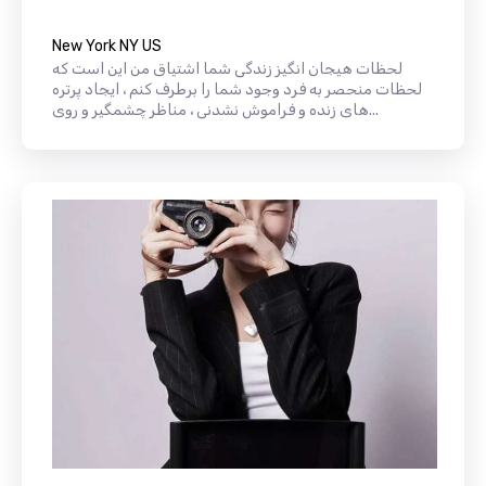
New York NY US
لحظات هیجان انگیز زندگی شما اشتیاق من این است که
لحظات منحصر به فرد وجود شما را برطرف کنم ، ایجاد پرتره
های زنده و فراموش نشدنی ، مناظر چشمگیر و روی...