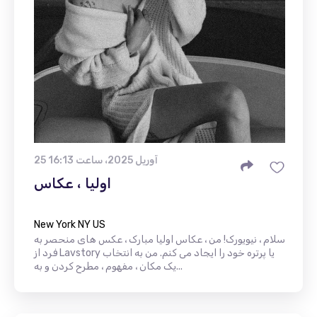
25 آوریل 2025، ساعت 16:13
اولیا ، عکاس
New York NY US
سلام ، نیویورک! من ، عکاس اولیا مبارک ، عکس های منحصر به
فرد از Lavstory یا پرتره خود را ایجاد می کنم. من به انتخاب
یک مکان ، مفهوم ، مطرح کردن و به...