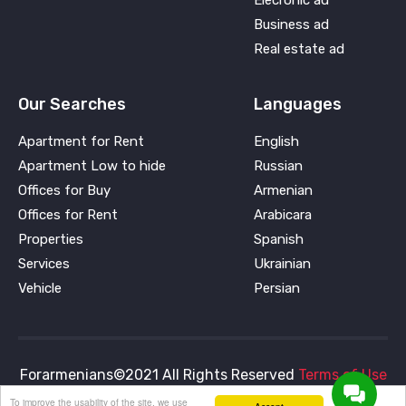
Elecronic ad
Business ad
Real estate ad
Our Searches
Languages
Apartment for Rent
English
Apartment Low to hide
Russian
Offices for Buy
Armenian
Offices for Rent
Arabicara
Properties
Spanish
Services
Ukrainian
Vehicle
Persian
Forarmenians©2021 All Rights Reserved
Terms of Use
To improve the usability of the site, we use
and
Privacy Policy