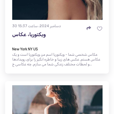
30 دسامبر 2024، ساعت 15:37
ویکتوریا، عکاس
New York NY US
عکاس شخصی شما - ویکتوریا اسم من ویکتوریا است و یک
عکاس هستم. عکس های زیبا و خاطره انگیز را برای رویدادها
و لحظات مختلف زندگی شما می سازم. چه عکاسی خ...