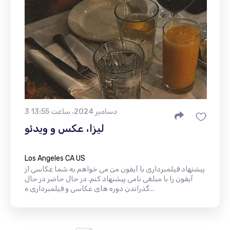
3 دسامبر 2024، ساعت 13:55
لیزا، عکس و ویدئو
Los Angeles CA US
پیشنهاد فیلمبرداری با آیفون من می خواهم به شما عکاسی از
آیفون را با مبلغی نامی پیشنهاد کنم. در حال حاضر در حال
گذراندن دوره های عکاسی و فیلمبرداری ه...