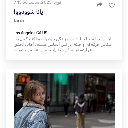
7 فوریه 2025، ساعت 15:56
یانا شوودووا
Iana
Los Angeles CA US
آیا می خواهید لحظات مهم زندگی خود را ضبط کنید؟ من یک
عکاس حرفه ای و خلاق در لس آنجلس هستم ، آماده تحقق
هر ایده در زندگی و به یاد ماندنی هستم. خدمات ...