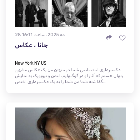
28 مه 2025، ساعت 16:11
جانا ، عکاس
New York NY US
عکسبرداری اختصاصی شما در منهتن من یک عکاس مشهور
جهان هستم که آثار او در گوگنهایم ، لندن و نیویورک به نمایش
گذاشته شد! من شما را به یک عکسبرداری اختص...