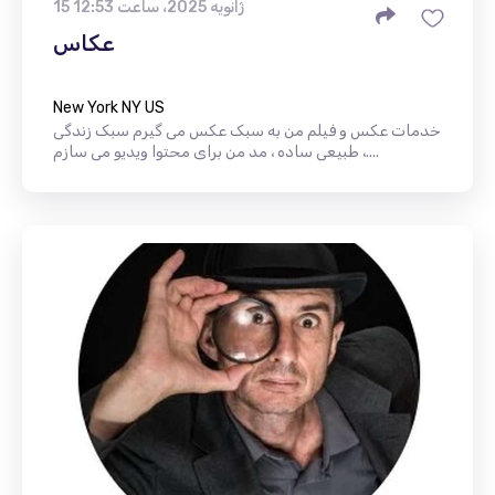
15 ژانویه 2025، ساعت 12:53
عکاس
New York NY US
خدمات عکس و فیلم من به سبک عکس می گیرم سبک زندگی
، طبیعی ساده ، مد من برای محتوا ویدیو می سازم....