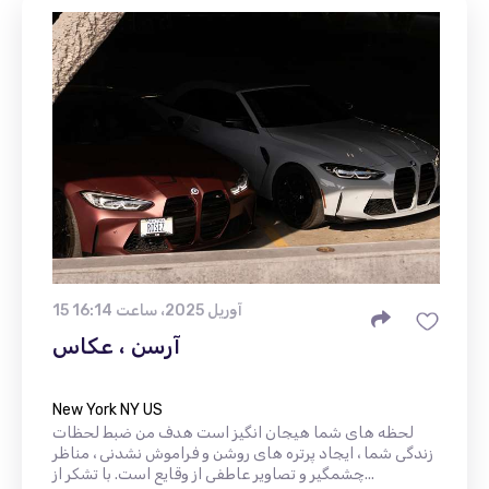
15 آوریل 2025، ساعت 16:14
آرسن ، عکاس
New York NY US
لحظه های شما هیجان انگیز است هدف من ضبط لحظات
زندگی شما ، ایجاد پرتره های روشن و فراموش نشدنی ، مناظر
چشمگیر و تصاویر عاطفی از وقایع است. با تشکر از...