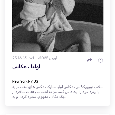
25 آوریل 2025، ساعت 16:13
اولیا ، عکاس
New York NY US
سلام ، نیویورک! من ، عکاس اولیا مبارک ، عکس های منحصر به
فرد از Lavstory یا پرتره خود را ایجاد می کنم. من به انتخاب
یک مکان ، مفهوم ، مطرح کردن و به...