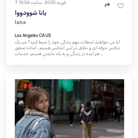
7 فوریه 2025، ساعت 15:56
یانا شوودووا
Iana
Los Angeles CA US
آیا می خواهید لحظات مهم زندگی خود را ضبط کنید؟ من یک
عکاس حرفه ای و خلاق در لس آنجلس هستم ، آماده تحقق
هر ایده در زندگی و به یاد ماندنی هستم. خدمات ...