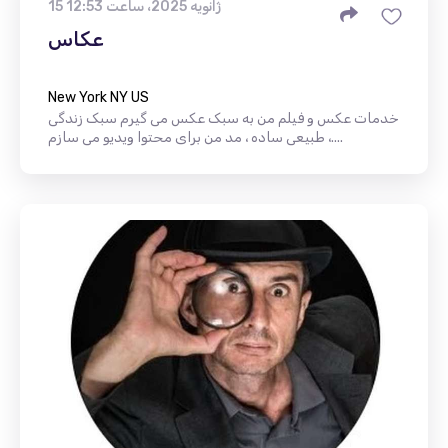
15 ژانویه 2025، ساعت 12:53
عکاس
New York NY US
خدمات عکس و فیلم من به سبک عکس می گیرم سبک زندگی
، طبیعی ساده ، مد من برای محتوا ویدیو می سازم....