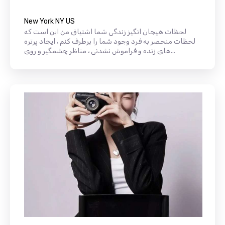
New York NY US
لحظات هیجان انگیز زندگی شما اشتیاق من این است که
لحظات منحصر به فرد وجود شما را برطرف کنم ، ایجاد پرتره
های زنده و فراموش نشدنی ، مناظر چشمگیر و روی...