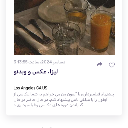
3 دسامبر 2024، ساعت 13:55
لیزا، عکس و ویدئو
Los Angeles CA US
پیشنهاد فیلمبرداری با آیفون من می خواهم به شما عکاسی از
آیفون را با مبلغی نامی پیشنهاد کنم. در حال حاضر در حال
گذراندن دوره های عکاسی و فیلمبرداری ه...