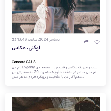
23 دسامبر 2024، ساعت 13:48
اوگنی، عکاس
Concord CA US
نام من Evgeniy است و من یک عکاس و فیلمبردار هستم. من
در حال حاضر در منطقه خلیج هستم و تا 30 مه سفارش می
دهم! کار من با خلاقیت و رویکرد فردی به هر مش...