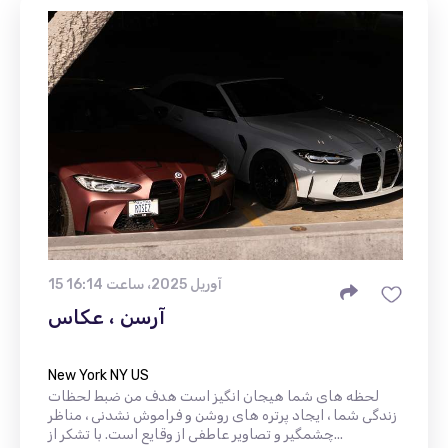
15 آوریل 2025، ساعت 16:14
آرسن ، عکاس
New York NY US
لحظه های شما هیجان انگیز است هدف من ضبط لحظات
زندگی شما ، ایجاد پرتره های روشن و فراموش نشدنی ، مناظر
چشمگیر و تصاویر عاطفی از وقایع است. با تشکر از...