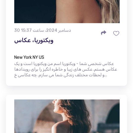
30 دسامبر 2024، ساعت 15:37
ویکتوریا، عکاس
New York NY US
عکاس شخصی شما - ویکتوریا اسم من ویکتوریا است و یک
عکاس هستم. عکس های زیبا و خاطره انگیز را برای رویدادها
و لحظات مختلف زندگی شما می سازم. چه عکاسی خ...