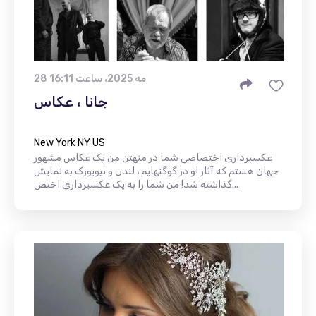
28 مه 2025، ساعت 16:11
جانا ، عکاس
New York NY US
عکسبرداری اختصاصی شما در منهتن من یک عکاس مشهور
جهان هستم که آثار او در گوگنهایم ، لندن و نیویورک به نمایش
گذاشته شد! من شما را به یک عکسبرداری اختص...