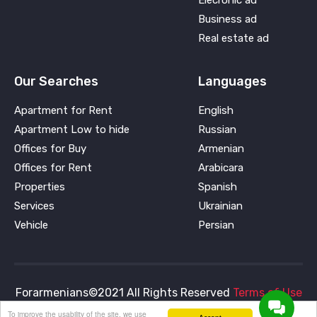
Elecronic ad
Business ad
Real estate ad
Our Searches
Languages
Apartment for Rent
English
Apartment Low to hide
Russian
Offices for Buy
Armenian
Offices for Rent
Arabicara
Properties
Spanish
Services
Ukrainian
Vehicle
Persian
Forarmenians©2021 All Rights Reserved
Terms of Use
To improve the usability of the site, we use
and
Privacy Policy