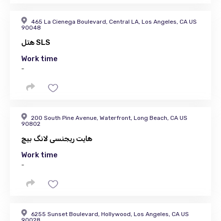
465 La Cienega Boulevard, Central LA, Los Angeles, CA US
90048
هتل SLS
Work time
-
200 South Pine Avenue, Waterfront, Long Beach, CA US
90802
هایت ریجنسی لانگ بیچ
Work time
-
6255 Sunset Boulevard, Hollywood, Los Angeles, CA US
90028