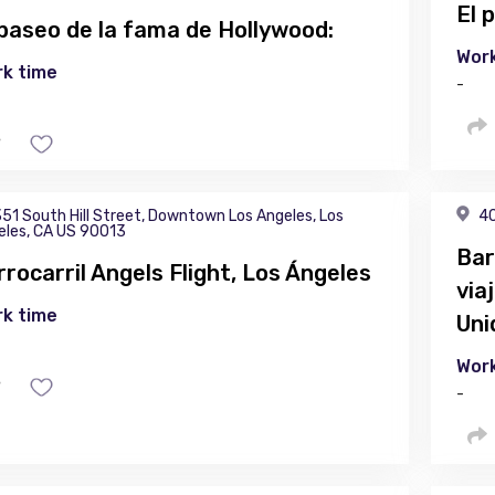
El 
 paseo de la fama de Hollywood:
Work
k time
-
51 South Hill Street, Downtown Los Angeles, Los
40
eles, CA US 90013
Bar
rrocarril Angels Flight, Los Ángeles
via
k time
Uni
Work
-