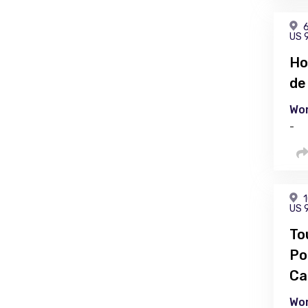
6
US 
Ho
de
Wor
-
1
US 
To
Po
Ca
Wor