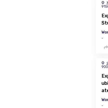
3
915
Ex
St
Wor
-
2
900
Ex
ub
at
Wor
-