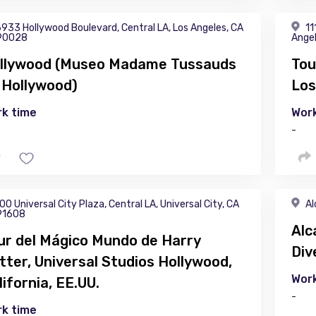
933 Hollywood Boulevard, Central LA, Los Angeles, CA
11
90028
Angel
llywood (Museo Madame Tussauds
Tou
 Hollywood)
Los
k time
Work
-
00 Universal City Plaza, Central LA, Universal City, CA
Al
91608
Alc
ur del Mágico Mundo de Harry
Div
tter, Universal Studios Hollywood,
Work
lifornia, EE.UU.
-
k time