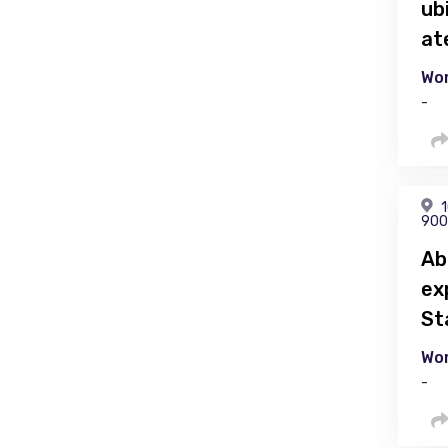
ub
at
Wor
-
1
900
Ab
ex
St
Wor
-