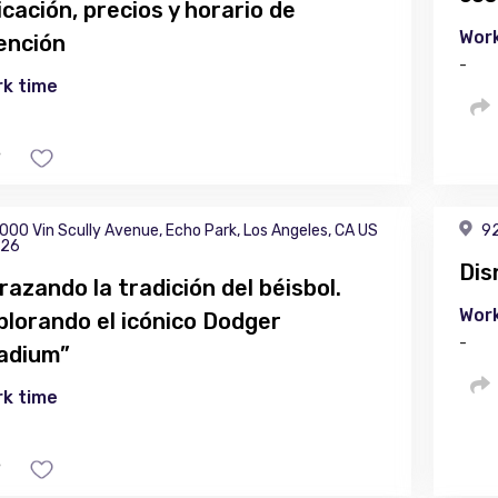
icación, precios y horario de
Work
ención
-
k time
000 Vin Scully Avenue, Echo Park, Los Angeles, CA US
92
26
Dis
razando la tradición del béisbol.
Work
plorando el icónico Dodger
-
adium”
k time