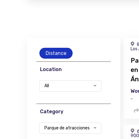
8
Los
Distance
Pa
en
Location
Án
All
Wor
-
Category
Parque de atracciones
6
900