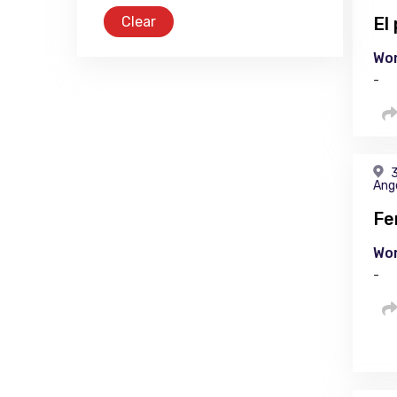
Clear
El
Wor
-
3
Ang
Fe
Wor
-