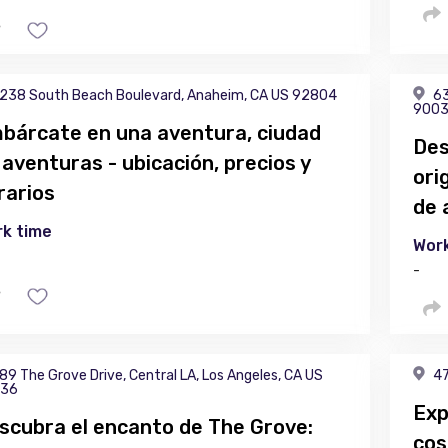
238 South Beach Boulevard, Anaheim, CA US 92804
63
900
bárcate en una aventura, ciudad
Des
 aventuras - ubicación, precios y
ori
rarios
de 
k time
Work
-
89 The Grove Drive, Central LA, Los Angeles, CA US
47
36
Exp
scubra el encanto de The Grove:
cos