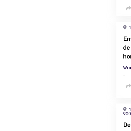
1
Em
de
ho
Wor
-
1
900
De