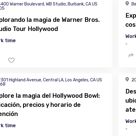
400 Warner Boulevard, WB Studio, Burbank, CA US
Be
05
Exp
plorando la magia de Warner Bros.
cos
udio Tour Hollywood
Work
k time
-
301 Highland Avenue, Central LA, Los Angeles, CA US
20
68
Des
plore la magia del Hollywood Bowl:
ubi
icación, precios y horario de
ate
ención
Work
k time
-