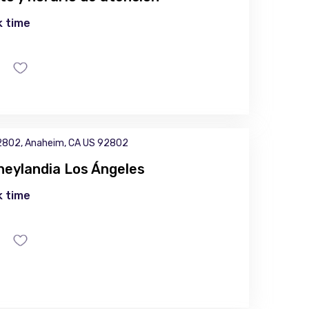
 time
802, Anaheim, CA US 92802
neylandia Los Ángeles
 time