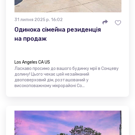
31 липня 2025 р. 16:02
Одинока сімейна резиденція
на продаж
Los Angeles CA US
Ласкаво просимо до вашого будинку мрії в Сонцеву
долину! Цього чекає цей незайманий
двоповерховий дім, розташований у
високоповажному мікрорайоні Со...