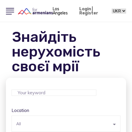
Los
Login
|
Angeles
Register
Знайдіть
нерухомість
своєї мрії
Location
All