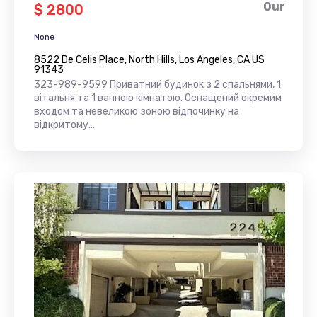
Our
$ 2800
None
8522 De Celis Place, North Hills, Los Angeles, CA US
91343
323-989-9599 Приватний будинок з 2 спальнями, 1
вітальня та 1 ванною кімнатою. Оснащений окремим
входом та невеликою зоною відпочинку на
відкритому...