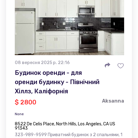
08 вересня 2025 р. 22:16
Будинок оренди - для
оренди будинку - Північний
Хіллз, Каліфорнія
Aksanna
$ 2800
None
8522 De Celis Place, North Hills, Los Angeles, CA US
91343
323-989-9599 Приватний будинок з 2 спальнями, 1