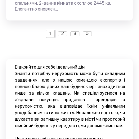
спальнями, 2-ванна кімната охоплює 2445 кв.
Елегантно оновлен...
1
2
3
»
Відкрийте для себе ідеальний дім
Знайти потрібну нерухомість може бути складним
завданням, але з нашою командою експертів і
повною базою даних ваш будинок мрії знаходиться
лише за кілька клацань. Ми спеціалізуємося на
з’єднанні покупців, продавців і орендарів із
нерухомістю, яка відповідає їхнім унікальним
уподобанням і стилю життя. Незалежно від того, чи
шукаєте ви затишну квартиру в місті чи просторий
сімейний будинок у передмісті, ми допоможемо вам.
Легко орієнтуйтеся на ринку нерухомості