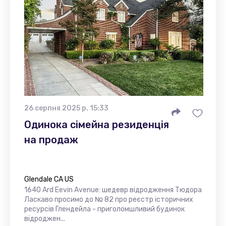
26 серпня 2025 р. 15:33
Одинока сімейна резиденція
на продаж
Glendale CA US
1640 Ard Eevin Avenue: шедевр відродження Тюдора
Ласкаво просимо до № 82 про реєстр історичних
ресурсів Глендейла - приголомшливий будинок
відроджен...