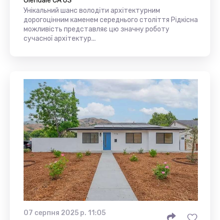
Glendale CA US
Унікальний шанс володіти архітектурним
дорогоцінним каменем середнього століття Рідкісна
можливість представляє цю значну роботу
сучасної архітектур...
07 серпня 2025 р. 11:05