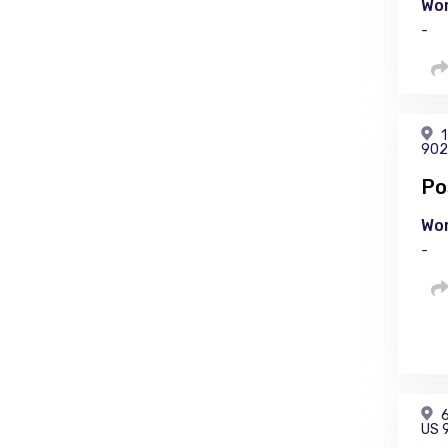
Wor
-
1
902
Ро
Wor
-
6
US 