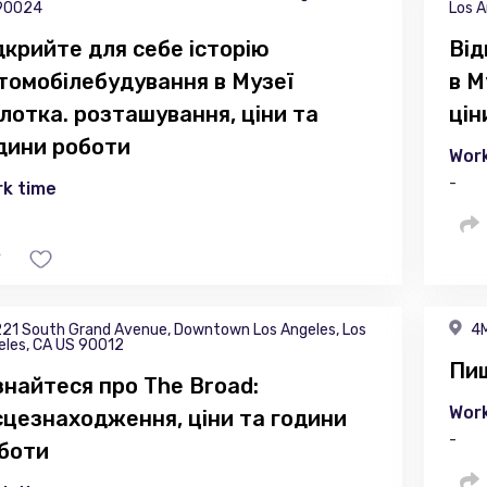
90024
Los A
дкрийте для себе історію
Від
томобілебудування в Музеї
в М
лотка. розташування, ціни та
цін
дини роботи
Work
-
k time
21 South Grand Avenue, Downtown Los Angeles, Los
4M
eles, CA US 90012
Пиш
знайтеся про The Broad:
Work
сцезнаходження, ціни та години
-
боти