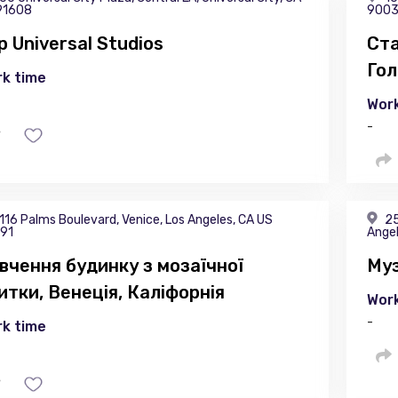
91608
900
р Universal Studios
Ста
Гол
k time
Work
-
116 Palms Boulevard, Venice, Los Angeles, CA US
25
91
Angel
вчення будинку з мозаїчної
Муз
итки, Венеція, Каліфорнія
Work
-
k time