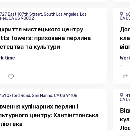
727 East 107th Street, South Los Angeles, Los
60
eles, CA US 90002
CA U
дкриття мистецького центру
Дос
tts Towers: прихована перлина
кла
стецтва та культури
від
k time
Work
-
151 Oxford Road, San Marino, CA US 91108
41
CA U
вчення кулінарних перлин і
Від
льтурного центру: Хантінгтонська
кул
бліотека
Ло