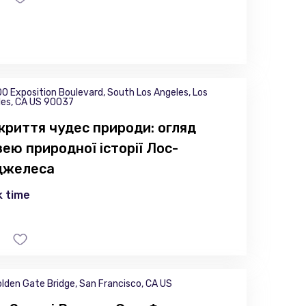
0 Exposition Boulevard, South Los Angeles, Los
les, CA US 90037
криття чудес природи: огляд
ею природної історії Лос-
джелеса
 time
lden Gate Bridge, San Francisco, CA US