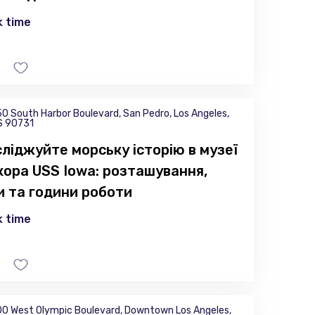
 time
0 South Harbor Boulevard, San Pedro, Los Angeles,
S 90731
ліджуйте морську історію в музеї
кора USS Iowa: розташування,
и та години роботи
 time
0 West Olympic Boulevard, Downtown Los Angeles,