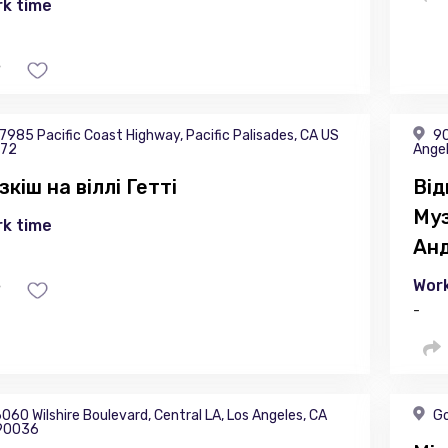
k time
7985 Pacific Coast Highway, Pacific Palisades, CA US
90
72
Ange
зкіш на віллі Гетті
Від
Муз
k time
Ан
Work
-
060 Wilshire Boulevard, Central LA, Los Angeles, CA
Go
90036