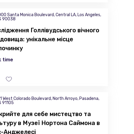
00 Santa Monica Boulevard, Central LA, Los Angeles,
S 90038
лідження Голлівудського вічного
довища: унікальне місце
починку
 time
1 West Colorado Boulevard, North Arroyo, Pasadena,
S 91105
крийте для себе мистецтво та
ьтуру в Музеї Нортона Саймона в
с-Анджелесі