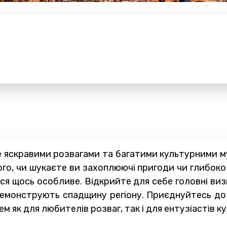
не яскравими розвагами та багатими культурними м
ого, чи шукаєте ви захоплюючі пригоди чи глибоко
я щось особливе. Відкрийте для себе головні визн
демонструють спадщину регіону. Приєднуйтесь до 
 як для любителів розваг, так і для ентузіастів к