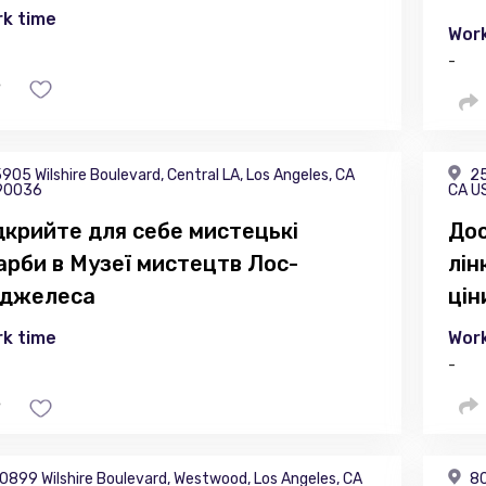
k time
Work
-
905 Wilshire Boulevard, Central LA, Los Angeles, CA
25
90036
CA U
дкрийте для себе мистецькі
Дос
арби в Музеї мистецтв Лос-
лін
джелеса
цін
k time
Work
-
0899 Wilshire Boulevard, Westwood, Los Angeles, CA
80