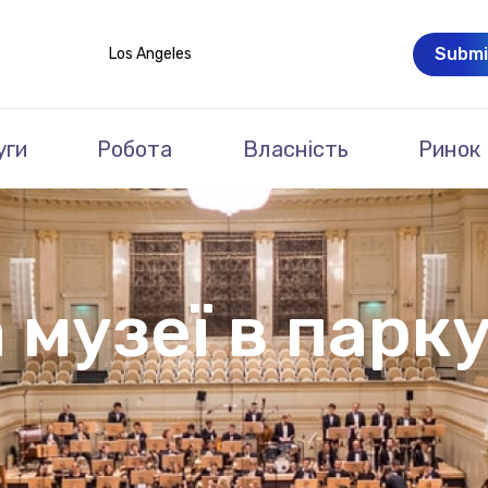
Submi
Los Angeles
уги
Робота
Власність
Ринок
 музеї в парку