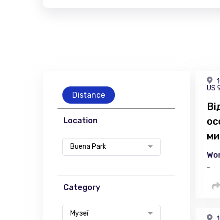
1
US 
Distance
Ві
ос
Location
ми
Buena Park
Wor
-
Category
Музеї
1