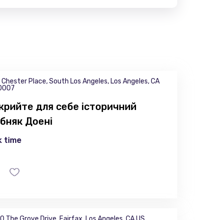
 Chester Place, South Los Angeles, Los Angeles, CA
0007
крийте для себе історичний
бняк Доені
 time
0 The Grove Drive, Fairfax, Los Angeles, CA US