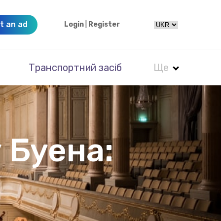
t an ad
Login
|
Register
Транспортний засіб
Ще
 Буена: