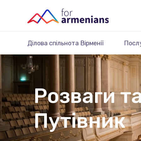
Ділова спільнота Вірменії
Посл
Розваги та
Путівник