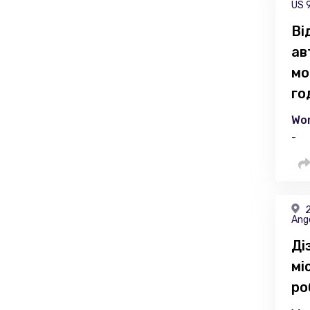
US 
Ві
ав
мо
го
Wor
-
2
Ang
Ді
мі
ро