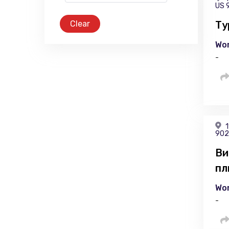
US 
Clear
Ту
Wor
-
1
902
Ви
пл
Wor
-