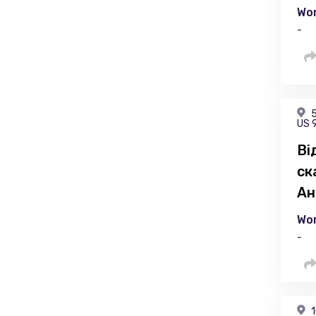
Wor
-
5
US 
Ві
ск
Ан
Wor
-
1