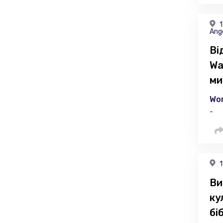
1
Ang
Ві
Wa
ми
Wor
-
1
Ви
ку
бі