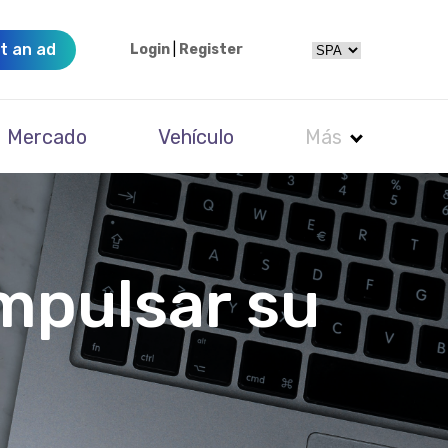
t an ad
Login
|
Register
Mercado
Vehículo
Más
impulsar su