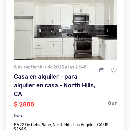
8 de septiembre de 2025 a las 21:48
Casa en alquiler - para
alquiler en casa - North Hills,
CA
Our
$ 2800
None
8522 De Celis Place, North Hills, Los Angeles, CA US
91343