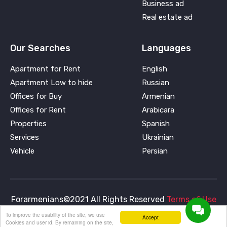
Business ad
Real estate ad
Our Searches
Languages
Apartment for Rent
English
Apartment Low to hide
Russian
Offices for Buy
Armenian
Offices for Rent
Arabicara
Properties
Spanish
Services
Ukrainian
Vehicle
Persian
Forarmenians©2021 All Rights Reserved
Terms of Use
and
Privacy Policy
To improve the usability of the site, we use
Accept
Cookies and user id. By remaining on the site,