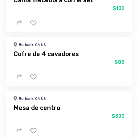
Cama mecedora con el set
$100
Burbank, CA US
Cofre de 4 cavadores
$85
Burbank, CA US
Mesa de centro
$300