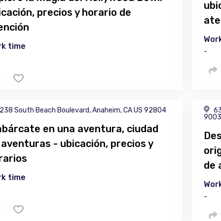
ubi
icación, precios y horario de
ate
ención
Work
k time
-
238 South Beach Boulevard, Anaheim, CA US 92804
63
900
bárcate en una aventura, ciudad
Des
 aventuras - ubicación, precios y
ori
rarios
de 
k time
Work
-