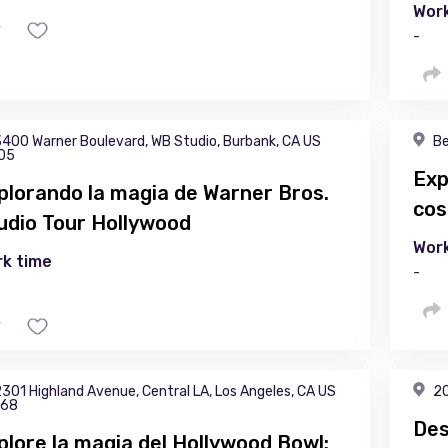
Work
-
400 Warner Boulevard, WB Studio, Burbank, CA US
Be
05
Exp
plorando la magia de Warner Bros.
cos
udio Tour Hollywood
Work
k time
-
301 Highland Avenue, Central LA, Los Angeles, CA US
20
68
Des
plore la magia del Hollywood Bowl: