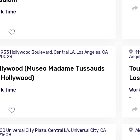
k time
933 Hollywood Boulevard, Central LA, Los Angeles, CA
11
90028
Angel
llywood (Museo Madame Tussauds
Tou
 Hollywood)
Los
k time
Work
-
00 Universal City Plaza, Central LA, Universal City, CA
Al
91608