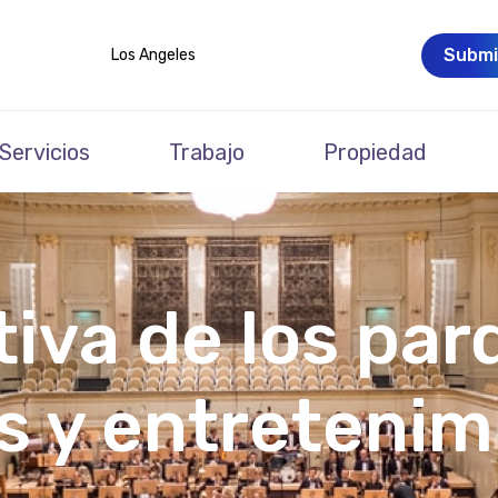
Submi
Los Angeles
Servicios
Trabajo
Propiedad
tiva de los pa
s y entretenim