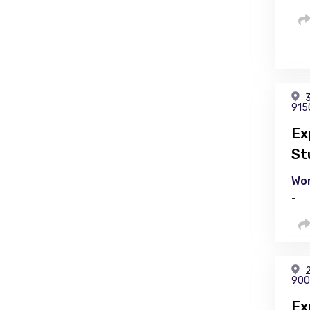
3
915
Ex
St
Wor
-
2
900
Ex