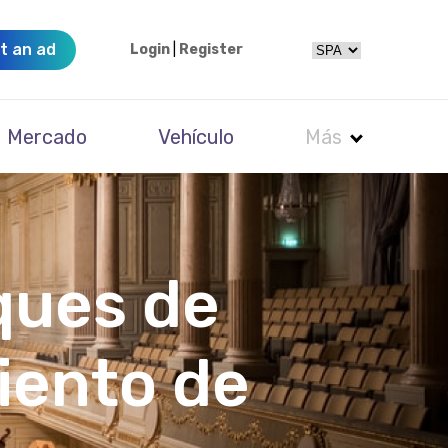
t an ad
Login
|
Register
Mercado
Vehículo
Más
rques de
iento de