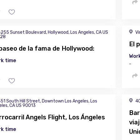
255 Sunset Boulevard, Hollywood, Los Angeles, CA US
Vi
28
El 
 paseo de la fama de Hollywood:
Work
k time
-
51 South Hill Street, Downtown Los Angeles, Los
40
eles, CA US 90013
Bar
rrocarril Angels Flight, Los Ángeles
via
k time
Uni