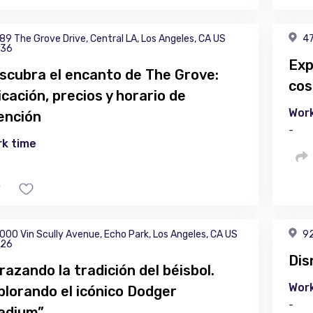
89 The Grove Drive, Central LA, Los Angeles, CA US
47
36
Exp
scubra el encanto de The Grove:
cos
icación, precios y horario de
Work
ención
-
k time
000 Vin Scully Avenue, Echo Park, Los Angeles, CA US
92
26
Dis
razando la tradición del béisbol.
Work
plorando el icónico Dodger
-
adium”