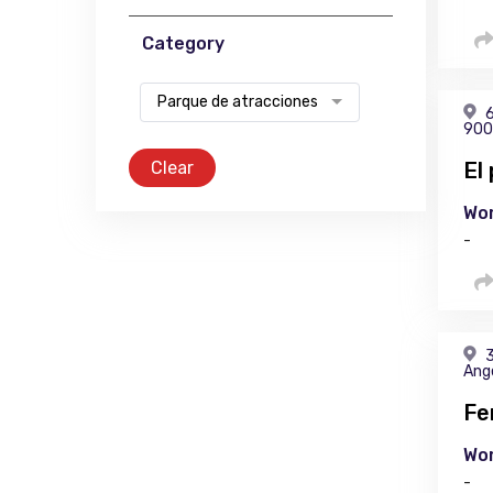
Category
Parque de atracciones
6
900
Clear
El
Wor
-
3
Ang
Fe
Wor
-