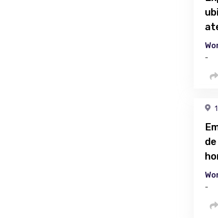
ub
at
Wor
-
1
Em
de
ho
Wor
-