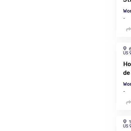
Wor
-
6
US 
Ho
de
Wor
-
1
US 