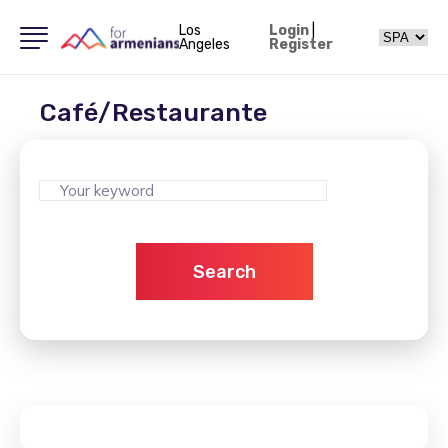
Los
Login
|
Angeles
Register
Café/Restaurante
Search