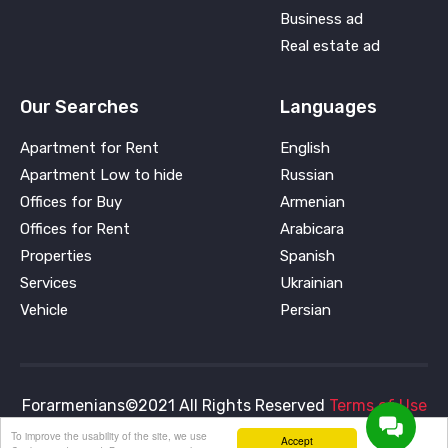
Business ad
Real estate ad
Our Searches
Languages
Apartment for Rent
English
Apartment Low to hide
Russian
Offices for Buy
Armenian
Offices for Rent
Arabicara
Properties
Spanish
Services
Ukrainian
Vehicle
Persian
Forarmenians©2021 All Rights Reserved
Terms of Use
and
Privacy Policy
To improve the usability of the site, we use
Accept