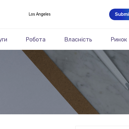
Submi
Los Angeles
уги
Робота
Власність
Ринок