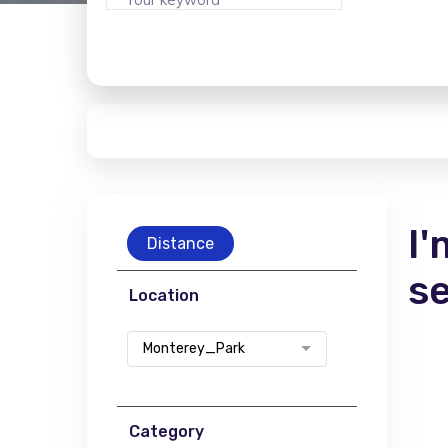
I'
Distance
s
Location
Monterey_Park
Category