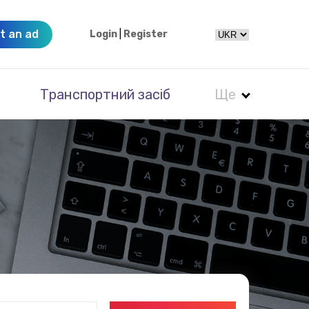
t an ad
Login
|
Register
Транспортний засіб
Ще