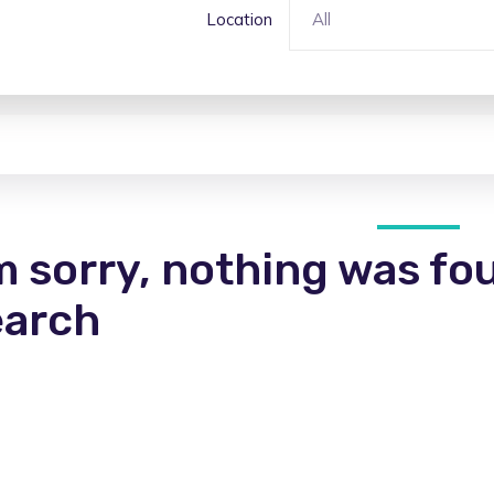
Location
All
m sorry, nothing was fo
earch