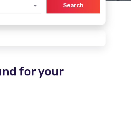
Search
und for your