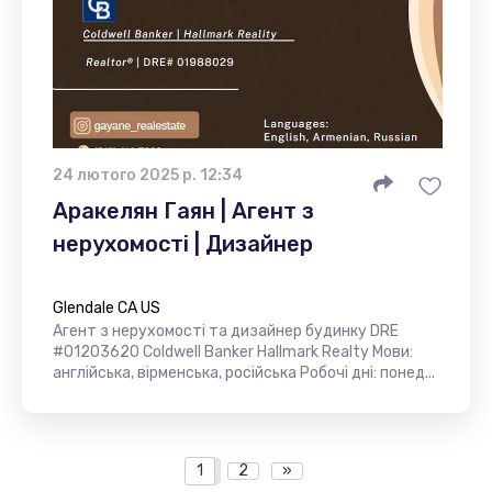
24 лютого 2025 р. 12:34
Аракелян Гаян | Агент з
нерухомості | Дизайнер
Glendale CA US
Агент з нерухомості та дизайнер будинку DRE
#01203620 Coldwell Banker Hallmark Realty Мови:
англійська, вірменська, російська Робочі дні: понед...
1
2
»