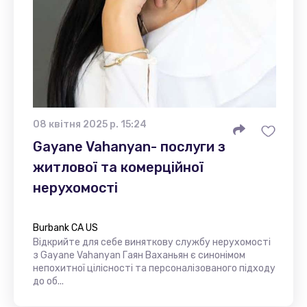
08 квітня 2025 р. 15:24
Gayane Vahanyan- послуги з
житлової та комерційної
нерухомості
Burbank CA US
Відкрийте для себе виняткову службу нерухомості
з Gayane Vahanyan Гаян Ваханьян є синонімом
непохитної цілісності та персоналізованого підходу
до об...