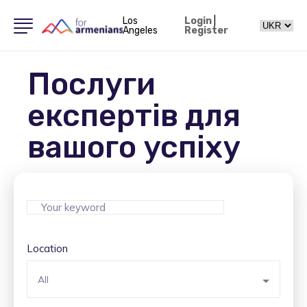
Los
Login
|
Angeles
Register
Послуги
експертів для
вашого успіху
Location
All