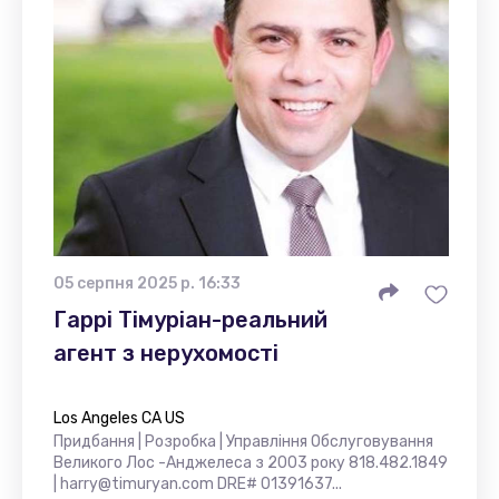
05 серпня 2025 р. 16:33
Гаррі Тімуріан-реальний
агент з нерухомості
Los Angeles CA US
Придбання | Розробка | Управління Обслуговування
Великого Лос -Анджелеса з 2003 року 818.482.1849
| harry@timuryan.com DRE# 01391637...