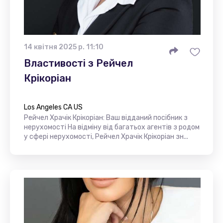
14 квітня 2025 р. 11:10
Властивості з Рейчел
Крікоріан
Los Angeles CA US
Рейчел Храчік Крікоріан: Ваш відданий посібник з
нерухомості На відміну від багатьох агентів з родом
у сфері нерухомості, Рейчел Храчік Крікоріан зн...