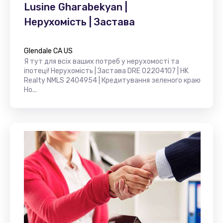
Lusine Gharabekyan |
Нерухомість | Застава
Glendale CA US
Я тут для всіх ваших потреб у нерухомості та
іпотеці! Нерухомість | Застава DRE 02204107 | HK
Realty NMLS 2404954 | Кредитування зеленого краю
Но...