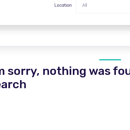
Location
All
m sorry, nothing was fo
earch