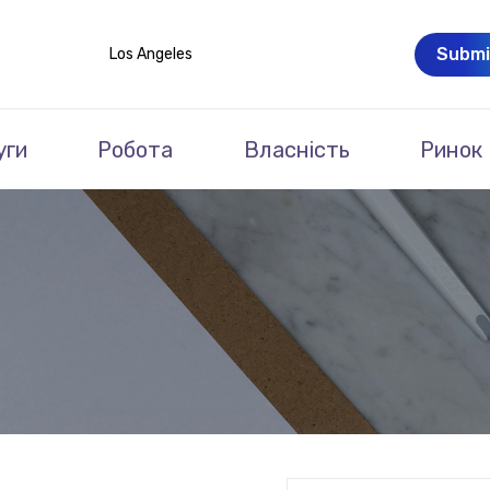
Submi
Los Angeles
уги
Робота
Власність
Ринок