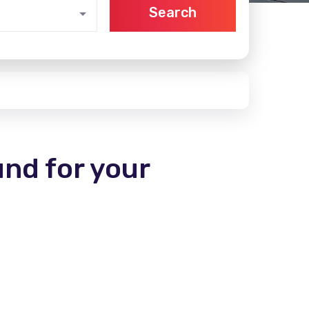
Search
und for your