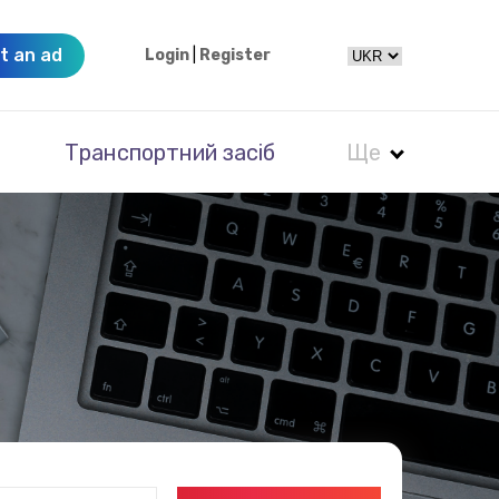
t an ad
Login
|
Register
Транспортний засіб
Ще