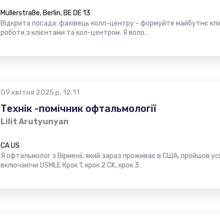
Müllerstraße, Berlin, BE DE 13
Відкрита посада: фахівець колл-центру - формуйте майбутнє кліє
роботи з клієнтами та кол-центром. Я воло…
09 квітня 2025 р. 12:11
Технік -помічник офтальмології
Lilit Arutyunyan
CA US
Я офтальмолог з Вірменії, який зараз проживає в США, пройшов усі
включаючи USMLE Крок 1, крок 2 CK, крок 3…