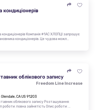
а кондиціонерів
 кондиціонерів Компанія #1AC ХЛОПЦІ запрошує
ановника кондиціонерів. Це чудова можл…
тавник облікового запису
Freedom Line Increase
 Glendale, CA US 91203
ставник облікового запису Розташування:
Тип роботи: повна зайнятість Опис роботи: …