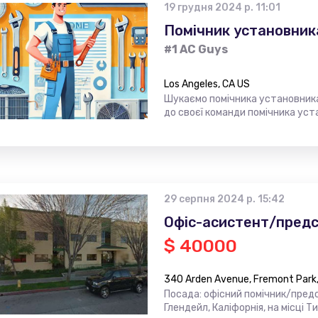
19 грудня 2024 р. 11:01
Помічник установник
#1 AC Guys
Los Angeles, CA US
Шукаємо помічника установника
до своєї команди помічника уст
29 серпня 2024 р. 15:42
Офіс-асистент/предс
$ 40000
340 Arden Avenue, Fremont Park,
Посада: офісний помічник/пред
Глендейл, Каліфорнія, на місці 