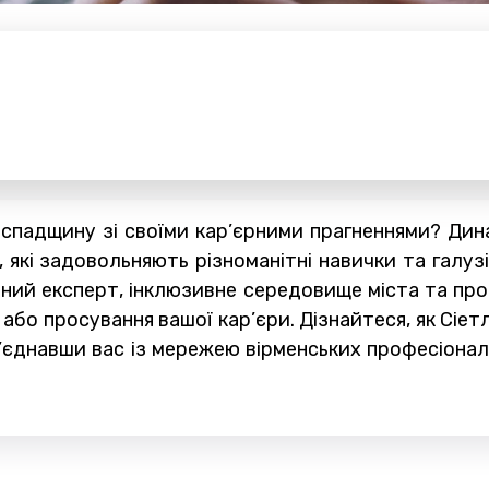
спадщину зі своїми кар’єрними прагненнями? Дина
які задовольняють різноманітні навички та галузі
арний експерт, інклюзивне середовище міста та пр
 або просування вашої кар’єри. Дізнайтеся, як Сі
єднавши вас із мережею вірменських професіоналів 