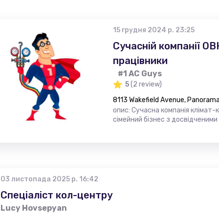
15 грудня 2024 р. 23:25
Сучасній компанії ОВК
працівники
#1 AC Guys
5
(2 review)
8113 Wakefield Avenue, Panorama 
опис: Сучасна компанія клімат-
сімейний бізнес з досвідченими
03 листопада 2025 р. 16:42
Спеціаліст кол-центру
Lucy Hovsepyan