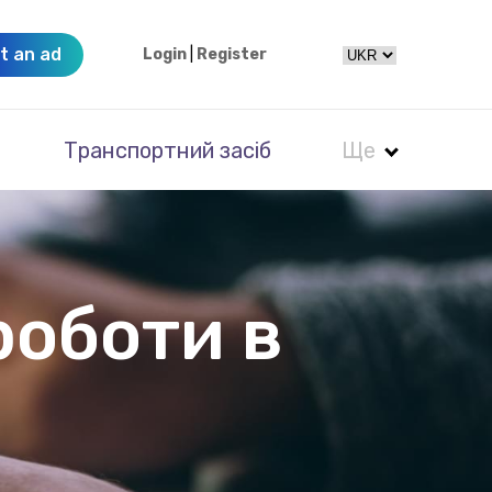
t an ad
Login
|
Register
Транспортний засіб
Ще
роботи в