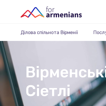
Ділова спільнота Вірменії
Посл
Вірменськ
Сіетлі