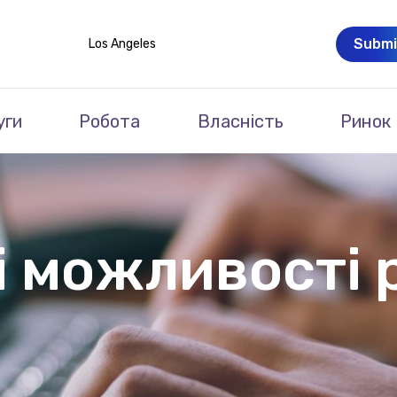
Submi
Los Angeles
уги
Робота
Власність
Ринок
і можливості 