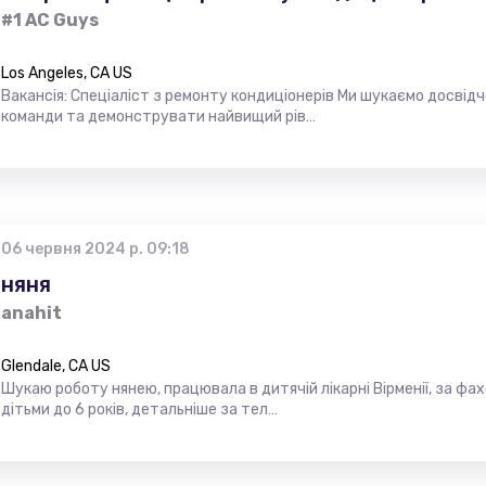
#1 AC Guys
Los Angeles, CA US
Вакансія: Спеціаліст з ремонту кондиціонерів Ми шукаємо досвідче
команди та демонструвати найвищий рів…
06 червня 2024 р. 09:18
няня
anahit
Glendale, CA US
Шукаю роботу нянею, працювала в дитячій лікарні Вірменії, за фах
дітьми до 6 років, детальніше за тел…