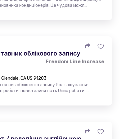
ановника кондиціонерів. Це чудова можл…
тавник облікового запису
Freedom Line Increase
 Glendale, CA US 91203
ставник облікового запису Розташування:
Тип роботи: повна зайнятість Опис роботи: …
т / володіння англійською