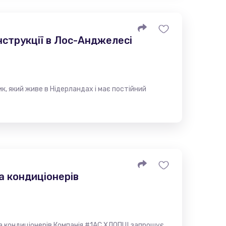
нструкції в Лос-Анджелесі
к, який живе в Нідерландах і має постійний
а кондиціонерів
 кондиціонерів Компанія #1AC ХЛОПЦІ запрошує