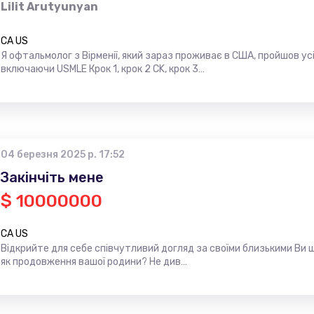
Lilit Arutyunyan
CA US
Я офтальмолог з Вірменії, який зараз проживає в США, пройшов усі
включаючи USMLE Крок 1, крок 2 CK, крок 3…
04 березня 2025 р. 17:52
Закінчіть мене
$ 10000000
CA US
Відкрийте для себе співчутливий догляд за своїми близькими Ви ш
як продовження вашої родини? Не див…