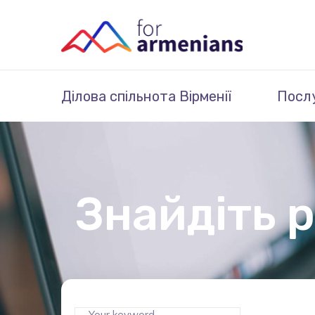
Ділова спільнота Вірменії
Посл
Знайдіть р