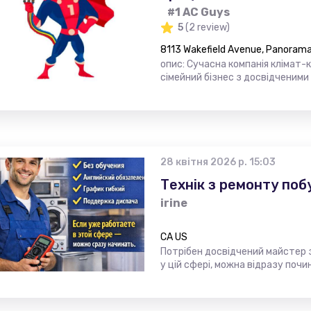
#1 AC Guys
5
(2 review)
8113 Wakefield Avenue, Panorama 
опис: Сучасна компанія клімат-
сімейний бізнес з досвідченими
28 квітня 2026 р. 15:03
Технік з ремонту поб
irine
CA US
Потрібен досвідчений майстер 
у цій сфері, можна відразу поч