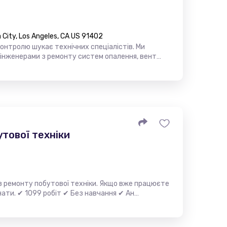
City, Los Angeles, CA US 91402
контролю шукає технічних спеціалістів. Ми
 інженерами з ремонту систем опалення, вент…
утової техніки
з ремонту побутової техніки. Якщо вже працюєте
инати. ✔ 1099 робіт ✔ Без навчання ✔ Ан…