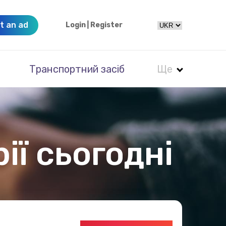
t an ad
Login
|
Register
Транспортний засіб
Ще
ії сьогодні