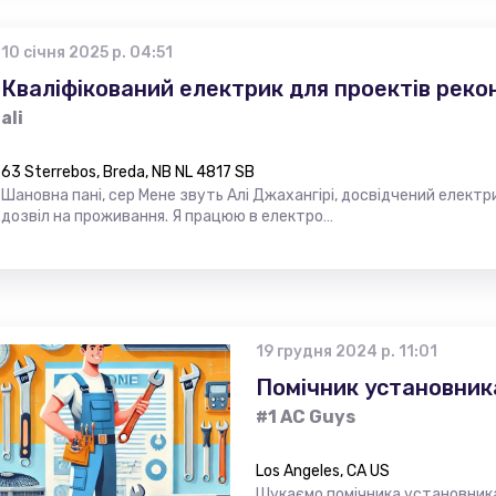
10 січня 2025 р. 04:51
Кваліфікований електрик для проектів реко
ali
63 Sterrebos, Breda, NB NL 4817 SB
Шановна пані, сер Мене звуть Алі Джахангірі, досвідчений електри
дозвіл на проживання. Я працюю в електро…
19 грудня 2024 р. 11:01
Помічник установник
#1 AC Guys
Los Angeles, CA US
Шукаємо помічника установника