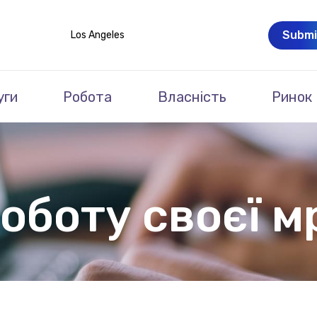
Submi
Los Angeles
уги
Робота
Власність
Ринок
оботу своєї мр