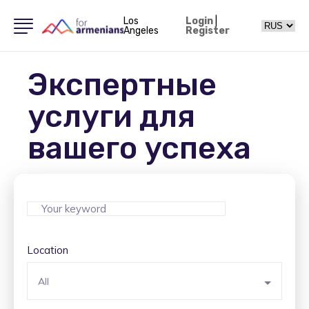
Los
Login
|
Angeles
Register
Экспертные
услуги для
вашего успеха
Location
All