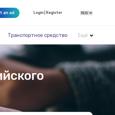
t an ad
Login
|
Register
Транспортное средство
Ещё
ийского