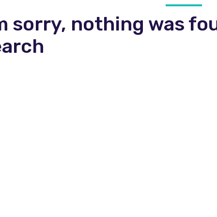
m sorry, nothing was fo
earch