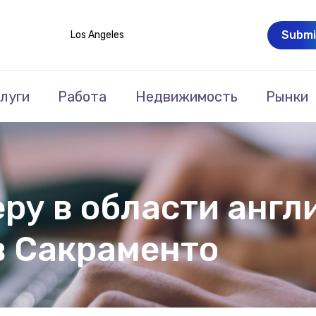
Submi
Los Angeles
луги
Работа
Недвижимость
Рынки
ру в области англ
в Сакраменто