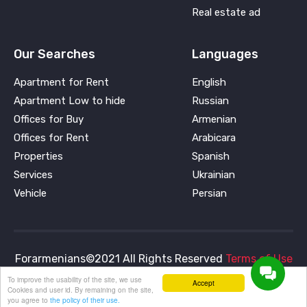
Real estate ad
Our Searches
Languages
Apartment for Rent
English
Apartment Low to hide
Russian
Offices for Buy
Armenian
Offices for Rent
Arabicara
Properties
Spanish
Services
Ukrainian
Vehicle
Persian
Forarmenians©2021 All Rights Reserved
Terms of Use
and
Privacy Policy
To improve the usability of the site, we use
Accept
Cookies and user id. By remaining on the site,
you agree to
the policy of their use.