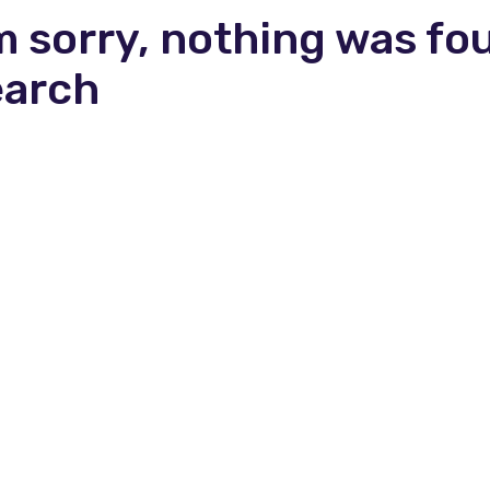
m sorry, nothing was fo
earch