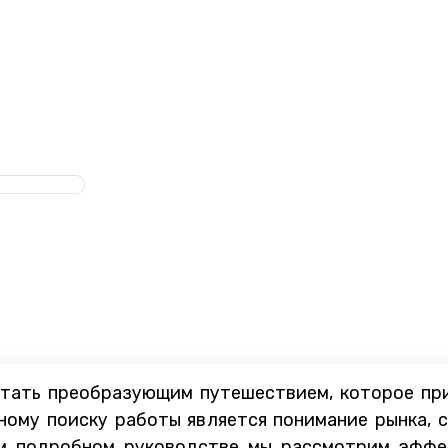
тать преобразующим путешествием, которое при
ному поиску работы является понимание рынка, 
ом подробном руководстве мы рассмотрим эффе