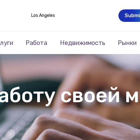
Submi
Los Angeles
луги
Работа
Недвижимость
Рынки
аботу своей 