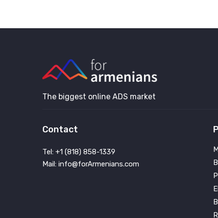
The biggest online ADS market
Contact
P
M
Tel: +1 (818) 858-1339
B
Mail: info@forArmenians.com
P
E
B
R