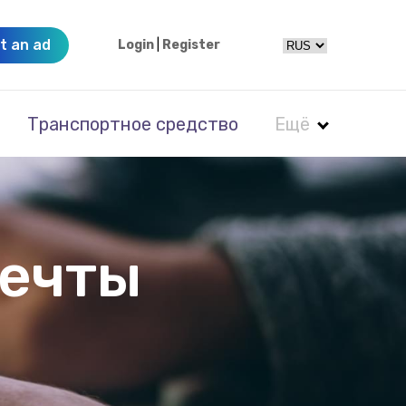
t an ad
Login
|
Register
Транспортное средство
Ещё
мечты