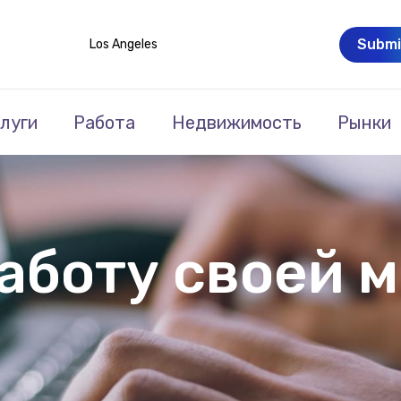
Submi
Los Angeles
луги
Работа
Недвижимость
Рынки
аботу своей 