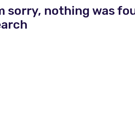
m sorry, nothing was fo
earch