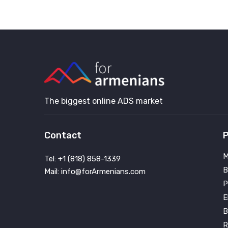
The biggest online ADS market
Contact
P
M
Tel: +1 (818) 858-1339
B
Mail: info@forArmenians.com
P
E
B
R