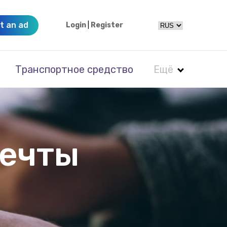
t an ad
Login
|
Register
Транспортное средство
Ещё
мечты