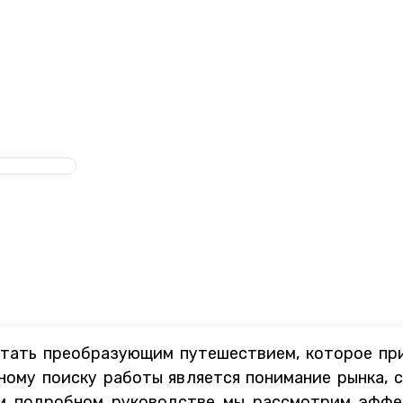
тать преобразующим путешествием, которое при
ному поиску работы является понимание рынка, 
ом подробном руководстве мы рассмотрим эффе